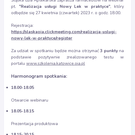
Śląska Izba Aptekarska zaprasza farmaceutów na webinar
pt.
"Realizacja usługi Nowy Lek w praktyce"
, który
odbędzie się 27 kwietnia (czwartek) 2023 r. o godz. 18.00.
Rejestracja:
https://slaskaoia.clickmeeting.com/realizacja-uslugi-
nowy-lek-w-praktyce/register
Za udział w spotkaniu będzie można otrzymać
3 punkty
na
podstawie pozytywnie zrealizowanego testu w
portalu
www.szkolenia.katowice.oia.pl
Harmonogram spotkania:
18.00-18.05
Otwarcie webinaru
18.05-18.15
Prezentacja produktowa
18.15-20.15