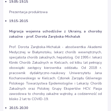
19.05-19.15
Prezentacja produktowa
19.15-20.15
Migracja wojenna uchodźców z Ukrainy, a choroby
zakaźne - prof. Dorota Zarębska-Michaluk
Prof. Dorota Zarębska-Michaluk - absolwentka Akademii
Medycznej w Białymstoku, lekarz chorób wewnętrznych,
specjalista chorób zakaźnych, hepatolog. Od 1995 r. lekarz
Kliniki Chorób Zakaźnych w Kielcach, od kilku lat pełniący
obowiązki zastępcy kierownika oddziału. Od 2018 r.
pracownik dydaktyczno-naukowy Uniwersytetu Jana
Kochanowskiego w Kielcach. Członek Zarządu Głównego
Polskiego Towarzystwa Epidemiologów i Lekarzy Chorób
Zakaźnych oraz Polskiej Grupy Ekspertów HCV. Pasja
zawodowa to choroby zakaźne wątroby, a codzienność od
blisko 2 lat to COVID-19.
20.15-20.30