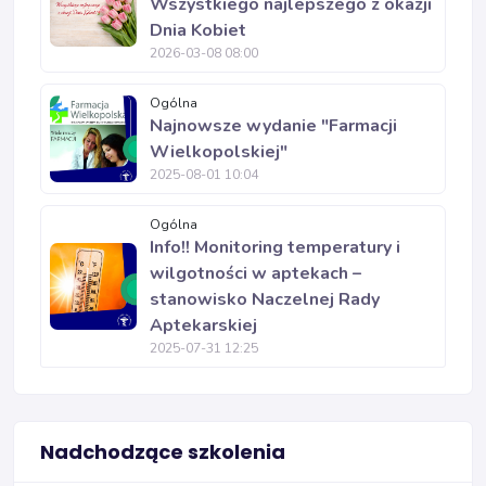
Wszystkiego najlepszego z okazji
Dnia Kobiet
2026-03-08 08:00
Ogólna
Najnowsze wydanie "Farmacji
Wielkopolskiej"
2025-08-01 10:04
Ogólna
Info!! Monitoring temperatury i
wilgotności w aptekach –
stanowisko Naczelnej Rady
Aptekarskiej
2025-07-31 12:25
Nadchodzące szkolenia