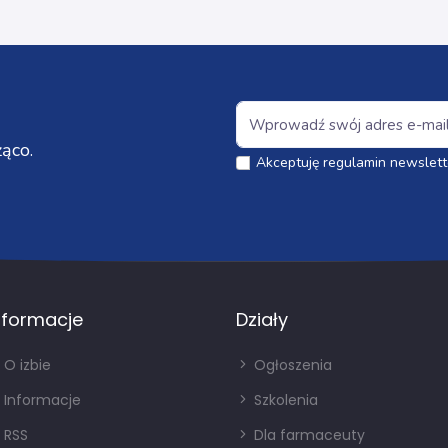
ąco.
Akceptuję regulamin newslett
nformacje
Działy
O izbie
Ogłoszenia
Informacje
Szkolenia
RSS
Dla farmaceuty