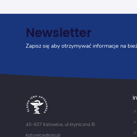
Newsletter
Zapisz się aby otrzymywać informacje na bież
I
40-637 Katowice, ul Kryniczna 15
katowice@oia.pl