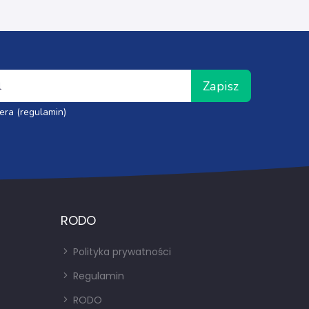
Zapisz
era (regulamin)
RODO
Polityka prywatności
Regulamin
RODO