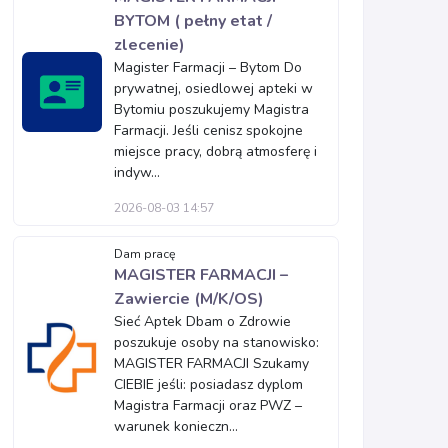
BYTOM ( pełny etat /
zlecenie)
Magister Farmacji – Bytom Do
prywatnej, osiedlowej apteki w
Bytomiu poszukujemy Magistra
Farmacji. Jeśli cenisz spokojne
miejsce pracy, dobrą atmosferę i
indyw...
2026-08-03 14:57
Dam pracę
MAGISTER FARMACJI –
Zawiercie (M/K/OS)
Sieć Aptek Dbam o Zdrowie
poszukuje osoby na stanowisko:
MAGISTER FARMACJI Szukamy
CIEBIE jeśli: posiadasz dyplom
Magistra Farmacji oraz PWZ –
warunek konieczn...