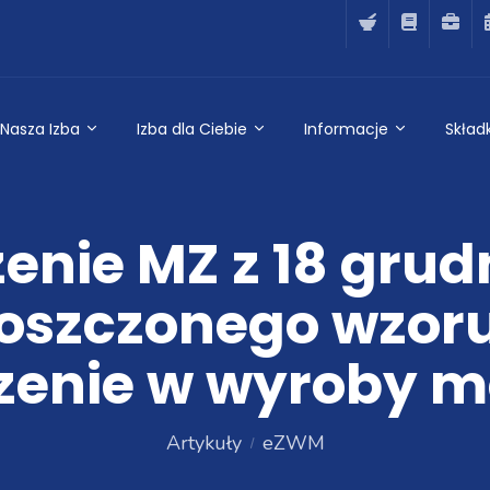
Nasza Izba
Izba dla Ciebie
Informacje
Składk
nie MZ z 18 grudn
oszczonego wzoru
zenie w wyroby 
Artykuły
eZWM