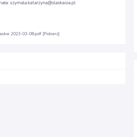
mała: szymala.katarzyna@slaskaoia.pl
askie 2023-03-08.pdf [Pobierz]