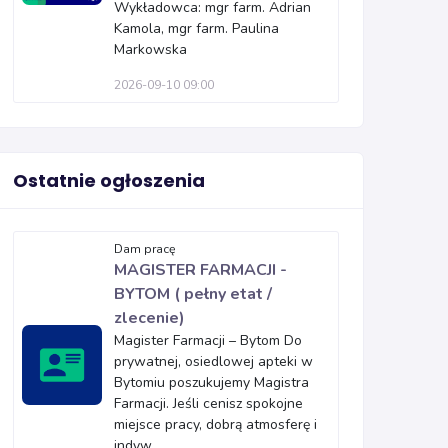
Wykładowca: mgr farm. Adrian
Kamola, mgr farm. Paulina
Markowska
2026-09-10 09:00
Ostatnie ogłoszenia
Dam pracę
MAGISTER FARMACJI -
BYTOM ( pełny etat /
zlecenie)
Magister Farmacji – Bytom Do
prywatnej, osiedlowej apteki w
Bytomiu poszukujemy Magistra
Farmacji. Jeśli cenisz spokojne
miejsce pracy, dobrą atmosferę i
indyw...