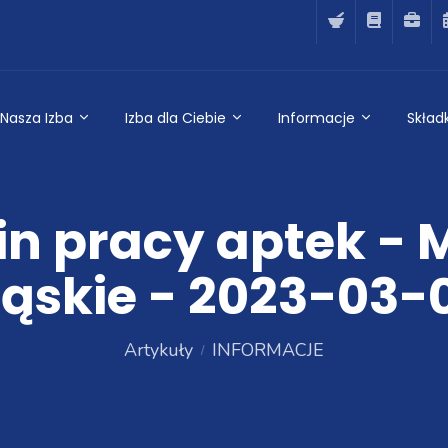
Nasza Izba
Izba dla Ciebie
Informacje
Składk
n pracy aptek - 
ląskie - 2023-03-
Artykuły
INFORMACJE