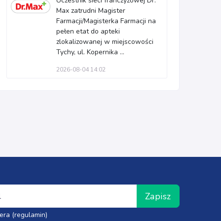
Uczestnik sieci franczyzowej Dr.
Max zatrudni Magister
Farmacji/Magisterka Farmacji na
pełen etat do apteki
zlokalizowanej w miejscowości
Tychy, ul. Kopernika ...
2026-08-04 14:02
Zapisz
era (regulamin)