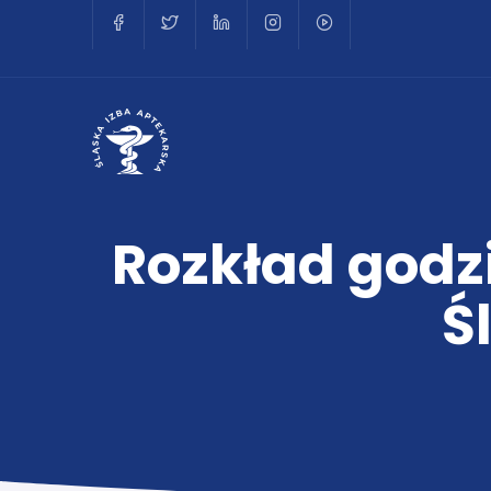
Rozkład godzi
Ś