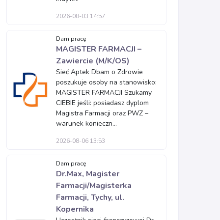
2026-08-03 14:57
Dam pracę
MAGISTER FARMACJI –
Zawiercie (M/K/OS)
Sieć Aptek Dbam o Zdrowie
poszukuje osoby na stanowisko:
MAGISTER FARMACJI Szukamy
CIEBIE jeśli: posiadasz dyplom
Magistra Farmacji oraz PWZ –
warunek konieczn...
2026-08-06 13:53
Dam pracę
Dr.Max, Magister
Farmacji/Magisterka
Farmacji, Tychy, ul.
Kopernika