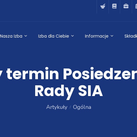
Nasza Izba
Izba dla Ciebie
Informacje
Składk
termin Posiedze
Rady SIA
Artykuły
Ogólna