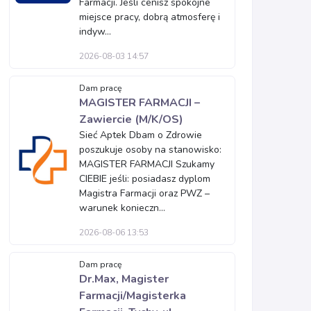
Farmacji. Jeśli cenisz spokojne
miejsce pracy, dobrą atmosferę i
indyw...
2026-08-03 14:57
Dam pracę
MAGISTER FARMACJI –
Zawiercie (M/K/OS)
Sieć Aptek Dbam o Zdrowie
poszukuje osoby na stanowisko:
MAGISTER FARMACJI Szukamy
CIEBIE jeśli: posiadasz dyplom
Magistra Farmacji oraz PWZ –
warunek konieczn...
2026-08-06 13:53
Dam pracę
Dr.Max, Magister
Farmacji/Magisterka