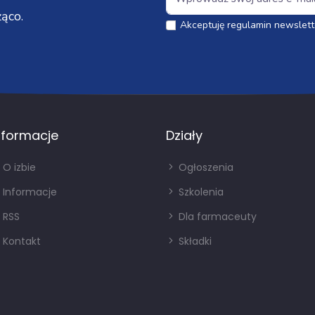
ąco.
Akceptuję regulamin newslett
nformacje
Działy
O izbie
Ogłoszenia
Informacje
Szkolenia
RSS
Dla farmaceuty
Kontakt
Składki