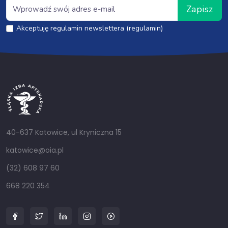
Zapisz
Akceptuję regulamin newslettera (regulamin)
40-637 Katowice, ul Kryniczna 15
katowice@oia.pl
(32) 608 97 60
668 220 354