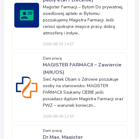
pełny etat / zlecenie)
Magister Farmacji – Bytom Do prywatnej,
osiedlowej apteki w Bytomiu
poszukujemy Magistra Farmacji. Jeśli
cenisz spokojne miejsce pracy, dobrą
atmosferę i indyw...
2026-08-03 14:57
Dam pracę
MAGISTER FARMACJI – Zawiercie
(M/K/OS)
Sieć Aptek Dbam o Zdrowie poszukuje
osoby na stanowisko: MAGISTER
FARMACJI Szukamy CIEBIE jeśli:
posiadasz dyplom Magistra Farmacji oraz
PWZ – warunek konieczn...
2026-08-06 13:53
Dam pracę
Dr.Max, Magister