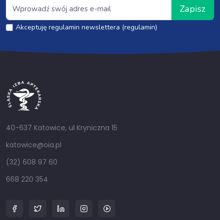
Zapisz
Akceptuję regulamin newslettera (regulamin)
40-637 Katowice, ul Kryniczna 15
katowice@oia.pl
(32) 608 97 60
668 220 354