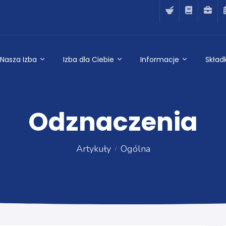
Nasza Izba
Izba dla Ciebie
Informacje
Składk
Odznaczenia
Artykuły
Ogólna
Ogólna