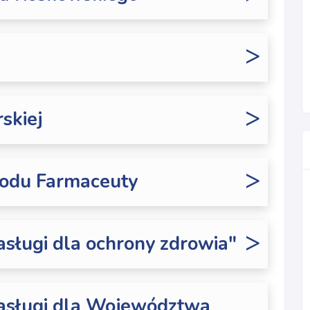
>
>
skiej
>
odu Farmaceuty
>
sługi dla ochrony zdrowia"
asługi dla Województwa