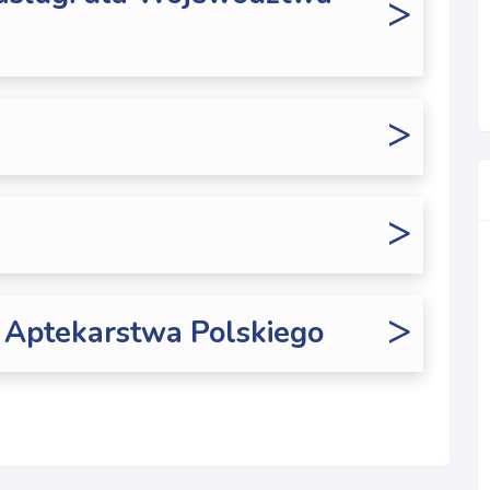
>
>
>
>
i Aptekarstwa Polskiego