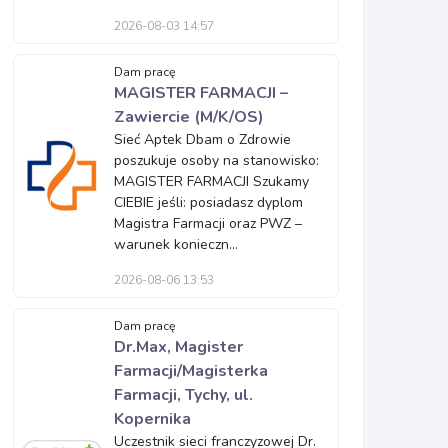
2026-08-03 14:57
Dam pracę
MAGISTER FARMACJI –
Zawiercie (M/K/OS)
Sieć Aptek Dbam o Zdrowie
poszukuje osoby na stanowisko:
MAGISTER FARMACJI Szukamy
CIEBIE jeśli: posiadasz dyplom
Magistra Farmacji oraz PWZ –
warunek konieczn...
2026-08-06 13:53
Dam pracę
Dr.Max, Magister
Farmacji/Magisterka
Farmacji, Tychy, ul.
Kopernika
Uczestnik sieci franczyzowej Dr.