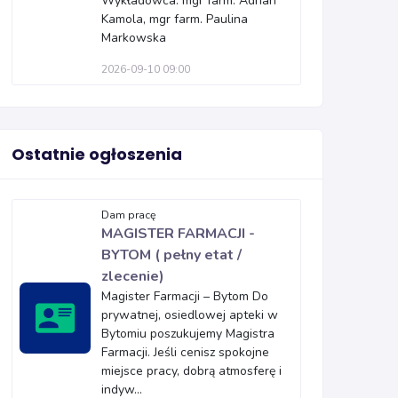
Wykładowca: mgr farm. Adrian
Kamola, mgr farm. Paulina
Markowska
2026-09-10 09:00
Ostatnie ogłoszenia
Dam pracę
MAGISTER FARMACJI -
BYTOM ( pełny etat /
zlecenie)
Magister Farmacji – Bytom Do
prywatnej, osiedlowej apteki w
Bytomiu poszukujemy Magistra
Farmacji. Jeśli cenisz spokojne
miejsce pracy, dobrą atmosferę i
indyw...