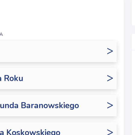
IA
>
>
a Roku
>
munda Baranowskiego
>
wa Koskowskiego