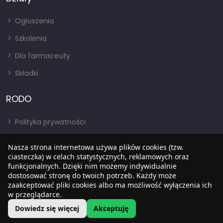
Ogłoszenia
Szkolenia
Dla farmaceuty
Składki
RODO
Polityka prywatności
Regulamin
Nasza strona internetowa używa plików cookies (tzw.
RODO
ciasteczka) w celach statystycznych, reklamowych oraz
funkcjonalnych. Dzięki nim możemy indywidualnie
BIP
dostosować stronę do twoich potrzeb. Każdy może
zaakceptować pliki cookies albo ma możliwość wyłączenia ich
w przeglądarce.
Dowiedz się więcej
Akceptuję
Copyright © 2022
SIA
. Wszystkie prawa zastrzezone.