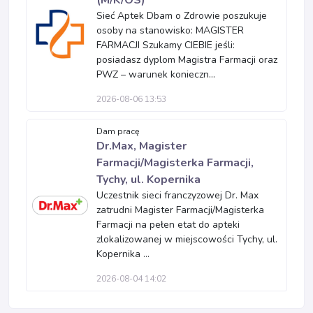
(M/K/OS)
Sieć Aptek Dbam o Zdrowie poszukuje
osoby na stanowisko: MAGISTER
FARMACJI Szukamy CIEBIE jeśli:
posiadasz dyplom Magistra Farmacji oraz
PWZ – warunek konieczn...
2026-08-06 13:53
Dam pracę
Dr.Max, Magister
Farmacji/Magisterka Farmacji,
Tychy, ul. Kopernika
Uczestnik sieci franczyzowej Dr. Max
zatrudni Magister Farmacji/Magisterka
Farmacji na pełen etat do apteki
zlokalizowanej w miejscowości Tychy, ul.
Kopernika ...
2026-08-04 14:02