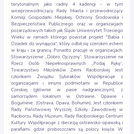
terytorialnym: jako radny 4 kadencji - w tym
wiceprzewodniczący Rady Miasta i przewodniczący
Komisji Gospodarki Miejskiej, Ochrony Środowiska i
Bezpieczeństwa Publicznego oraz w organizacjach
pozarządowych takich jak Śląski Uniwersytet Trzeciego
Wieku w ramach którego powstał projekt "Babia i
Dziadek do wynajęcia", który odbił się szerokim echem
w kraju i za granicą. Ponadto pracuje w organizacjach:
Stowarzyszenie „Dobro Ojczyzny”, Stowarzyszenie na
Rzecz Osób Niepełnosprawnych „Podaj Rękę”,
Towarzystwo Miłośników Ziemi Raciborskiej. Jest
członkiem Związku Sybiraków. Współpracuje z
organizacjami i innymi podmiotami w Republice
Czeskiej (głównie w pasie nadgranicznym), z
samorządem lokalnym w Ostrawie, Opawie i
Boguminie (Ostrava, Opava, Bohumin). Jest członkiem
Rady Państwowej Wyższej Szkoły Zawodowej w
Raciborzu, Rady Muzeum, Rady Raciborskiego Centrum
Kultury. Współpracuje z diecezją ostrawsko-opawską i
parafiami, gdzie proboszczami są polscy księża. W