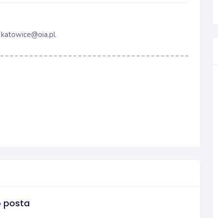
:
katowice@oia.pl
o posta