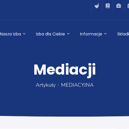
Nasza Izba
Izba dla Ciebie
Informacje
Składk
Mediacji
Artykuły
MEDIACYJNA
MEDIACYJNA