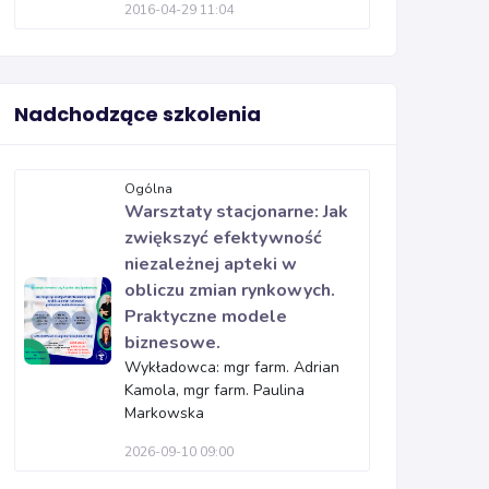
2016-04-29 11:04
Nadchodzące szkolenia
Ogólna
Warsztaty stacjonarne: Jak
zwiększyć efektywność
niezależnej apteki w
obliczu zmian rynkowych.
Praktyczne modele
biznesowe.
Wykładowca: mgr farm. Adrian
Kamola, mgr farm. Paulina
Markowska
2026-09-10 09:00