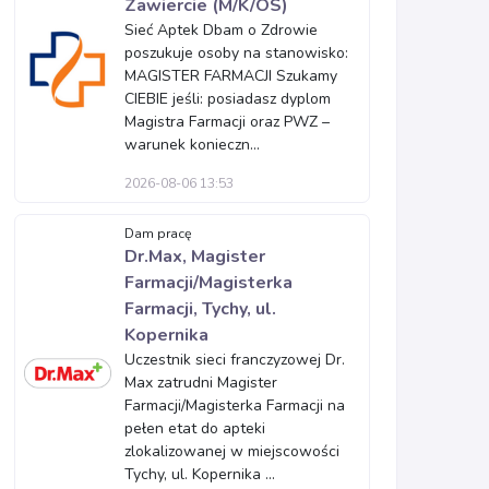
Zawiercie (M/K/OS)
Sieć Aptek Dbam o Zdrowie
poszukuje osoby na stanowisko:
MAGISTER FARMACJI Szukamy
CIEBIE jeśli: posiadasz dyplom
Magistra Farmacji oraz PWZ –
warunek konieczn...
2026-08-06 13:53
Dam pracę
Dr.Max, Magister
Farmacji/Magisterka
Farmacji, Tychy, ul.
Kopernika
Uczestnik sieci franczyzowej Dr.
Max zatrudni Magister
Farmacji/Magisterka Farmacji na
pełen etat do apteki
zlokalizowanej w miejscowości
Tychy, ul. Kopernika ...