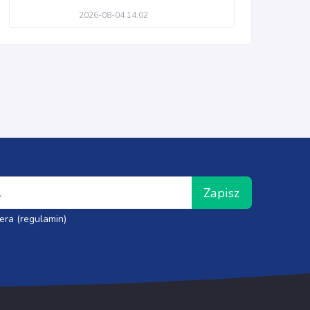
2026-08-04 14:02
Zapisz
era (regulamin)