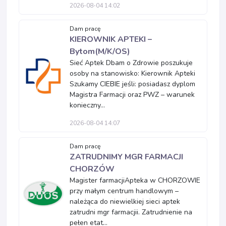
2026-08-04 14:02
Dam pracę
KIEROWNIK APTEKI –
Bytom(M/K/OS)
Sieć Aptek Dbam o Zdrowie poszukuje
osoby na stanowisko: Kierownik Apteki
Szukamy CIEBIE jeśli: posiadasz dyplom
Magistra Farmacji oraz PWZ – warunek
konieczny...
2026-08-04 14:07
Dam pracę
ZATRUDNIMY MGR FARMACJI
CHORZÓW
Magister farmacjiApteka w CHORZOWIE
przy małym centrum handlowym –
należąca do niewielkiej sieci aptek
zatrudni mgr farmacjii. Zatrudnienie na
pełen etat...