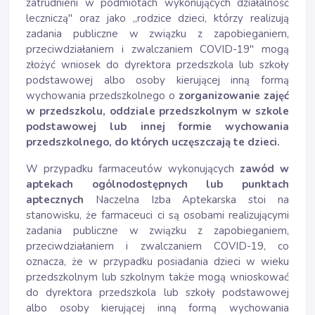
zatrudnieni w podmiotach wykonujących działalność
leczniczą" oraz jako „rodzice dzieci, którzy realizują
zadania publiczne w związku z zapobieganiem,
przeciwdziałaniem i zwalczaniem COVID-19" mogą
złożyć wniosek do dyrektora przedszkola lub szkoły
podstawowej albo osoby kierującej inną formą
wychowania przedszkolnego o
zorganizowanie zajęć
w przedszkolu, oddziale przedszkolnym w szkole
podstawowej lub innej formie wychowania
przedszkolnego, do których uczęszczają te dzieci.
W przypadku farmaceutów wykonujących
zawód w
aptekach ogólnodostępnych lub punktach
aptecznych
Naczelna Izba Aptekarska stoi na
stanowisku, że farmaceuci ci są osobami realizującymi
zadania publiczne w związku z zapobieganiem,
przeciwdziałaniem i zwalczaniem COVID-19, co
oznacza, że w przypadku posiadania dzieci w wieku
przedszkolnym lub szkolnym także mogą wnioskować
do dyrektora przedszkola lub szkoły podstawowej
albo osoby kierującej inną formą wychowania