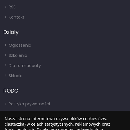
RSS
Kontakt
Działy
Ogłoszenia
Szkolenia
Dla farmaceuty
Składki
RODO
Polityka prywatności
Regulamin
Nasza strona internetowa używa plików cookies (tzw.
ciasteczka) w celach statystycznych, reklamowych oraz
RODO
funkcjonalnych. Dzięki nim możemy indywidualnie