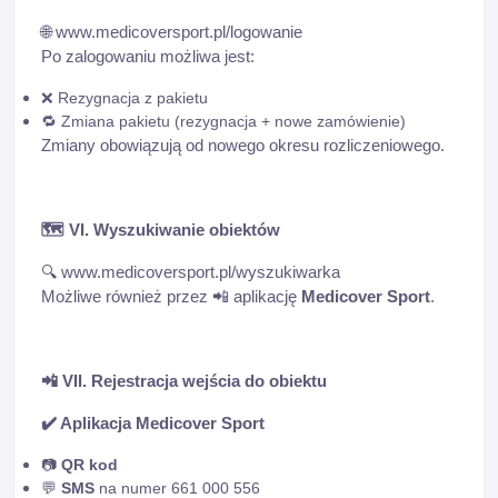
🌐
www.medicoversport.pl/logowanie
Po zalogowaniu możliwa jest:
❌
Rezygnacja z pakietu
🔁
Zmiana pakietu (rezygnacja + nowe zamówienie)
Zmiany obowiązują od nowego okresu rozliczeniowego.
🗺️
VI. Wyszukiwanie obiektów
🔍
www.medicoversport.pl/wyszukiwarka
Możliwe również przez
📲
aplikację
Medicover Sport
.
📲
VII. Rejestracja wejścia do obiektu
✔️
Aplikacja Medicover Sport
📷
QR kod
💬
SMS
na numer 661 000 556