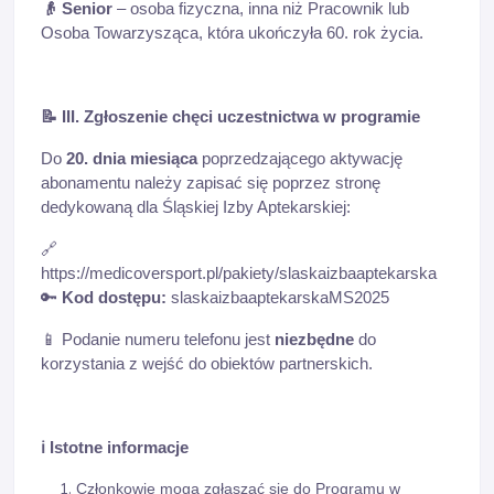
👴
Senior
– osoba fizyczna, inna niż Pracownik lub
Osoba Towarzysząca, która ukończyła 60. rok życia.
📝
III. Zgłoszenie chęci uczestnictwa w programie
Do
20. dnia miesiąca
poprzedzającego aktywację
abonamentu należy zapisać się poprzez stronę
dedykowaną dla Śląskiej Izby Aptekarskiej:
🔗
https://medicoversport.pl/pakiety/slaskaizbaaptekarska
🔑
Kod dostępu:
slaskaizbaaptekarskaMS2025
📱
Podanie numeru telefonu jest
niezbędne
do
korzystania z wejść do obiektów partnerskich.
ℹ️
Istotne informacje
Członkowie mogą zgłaszać się do Programu w