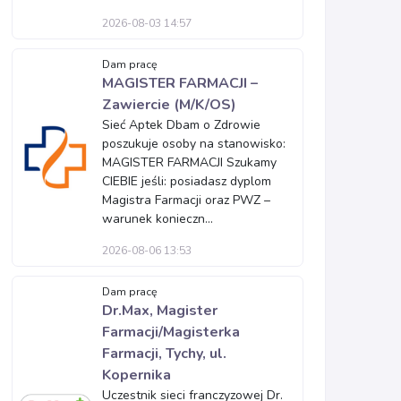
2026-08-03 14:57
Dam pracę
MAGISTER FARMACJI –
Zawiercie (M/K/OS)
Sieć Aptek Dbam o Zdrowie
poszukuje osoby na stanowisko:
MAGISTER FARMACJI Szukamy
CIEBIE jeśli: posiadasz dyplom
Magistra Farmacji oraz PWZ –
warunek konieczn...
2026-08-06 13:53
Dam pracę
Dr.Max, Magister
Farmacji/Magisterka
Farmacji, Tychy, ul.
Kopernika
Uczestnik sieci franczyzowej Dr.