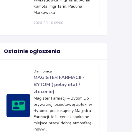
Wykładowca: mgr farm. Adrian
Kamola, mgr farm. Paulina
Markowska
2026-09-10 09:00
Ostatnie ogłoszenia
Dam pracę
MAGISTER FARMACJI -
BYTOM ( pełny etat /
zlecenie)
Magister Farmacji – Bytom Do
prywatnej, osiedlowej apteki w
Bytomiu poszukujemy Magistra
Farmacji. Jeśli cenisz spokojne
miejsce pracy, dobrą atmosferę i
indyw...