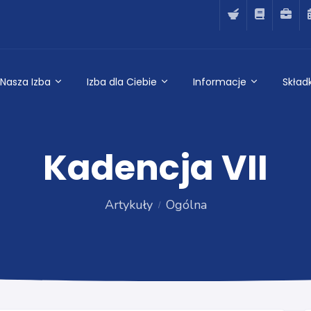
Nasza Izba
Izba dla Ciebie
Informacje
Składk
Kadencja VII
Artykuły
Ogólna
Ogólna