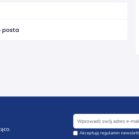
o posta
ąco.
Akceptuję regulamin newslett