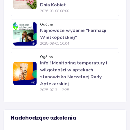
Dnia Kobiet
2026-03-08 08:00
Ogólna
Najnowsze wydanie "Farmacji
Wielkopolskiej"
2025-08-01 10:04
Ogólna
Info!! Monitoring temperatury i
wilgotności w aptekach –
stanowisko Naczelnej Rady
Aptekarskiej
2025-07-31 12:25
Nadchodzące szkolenia