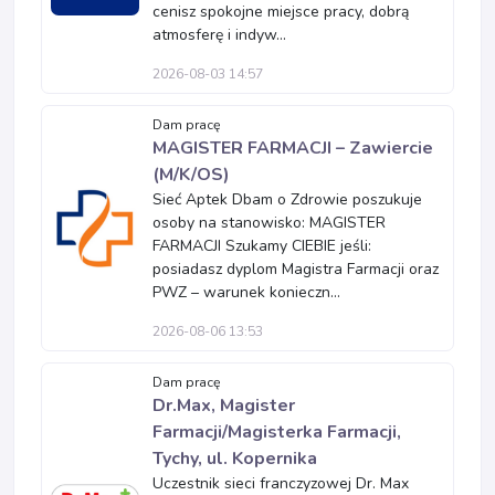
cenisz spokojne miejsce pracy, dobrą
atmosferę i indyw...
2026-08-03 14:57
Dam pracę
MAGISTER FARMACJI – Zawiercie
(M/K/OS)
Sieć Aptek Dbam o Zdrowie poszukuje
osoby na stanowisko: MAGISTER
FARMACJI Szukamy CIEBIE jeśli:
posiadasz dyplom Magistra Farmacji oraz
PWZ – warunek konieczn...
2026-08-06 13:53
Dam pracę
Dr.Max, Magister
Farmacji/Magisterka Farmacji,
Tychy, ul. Kopernika
Uczestnik sieci franczyzowej Dr. Max