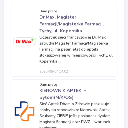
Dam pracę
Dr.Max, Magister
Farmacji/Magisterka Farmacji,
Tychy, ul. Kopernika
Uczestnik sieci franczyzowej Dr. Max
zatrudni Magister Farmacji/Magisterka
Farmacji na pełen etat do apteki
zlokalizowanej w miejscowości Tychy, ul.
Kopernika ...
2026-08-04 14:02
Dam pracę
KIEROWNIK APTEKI –
Bytom(M/K/OS)
Sieć Aptek Dbam o Zdrowie poszukuje
osoby na stanowisko: Kierownik Apteki
Szukamy CIEBIE jeśli: posiadasz dyplom
Magistra Farmacji oraz PWZ – warunek
konieczny...