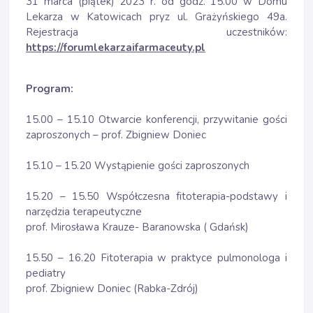
31 marca (piątek) 2023 r. od godz. 15.00 w Domu
Lekarza w Katowicach pryz ul. Grażyńskiego 49a.
Rejestracja uczestników:
https://forumlekarzaifarmaceuty.pl
Program:
15.00 – 15.10 Otwarcie konferencji, przywitanie gości
zaproszonych – prof. Zbigniew Doniec
15.10 – 15.20 Wystąpienie gości zaproszonych
15.20 – 15.50 Współczesna fitoterapia-podstawy i
narzędzia terapeutyczne
prof. Mirosława Krauze- Baranowska ( Gdańsk)
15.50 – 16.20 Fitoterapia w praktyce pulmonologa i
pediatry
prof. Zbigniew Doniec (Rabka-Zdrój)