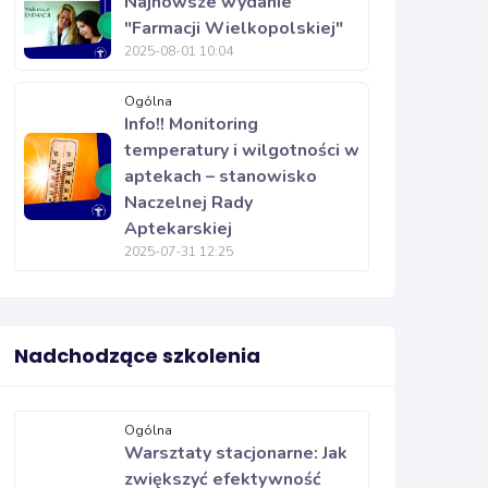
Najnowsze wydanie
"Farmacji Wielkopolskiej"
2025-08-01 10:04
Ogólna
Info!! Monitoring
temperatury i wilgotności w
aptekach – stanowisko
Naczelnej Rady
Aptekarskiej
2025-07-31 12:25
Nadchodzące szkolenia
Ogólna
Warsztaty stacjonarne: Jak
zwiększyć efektywność