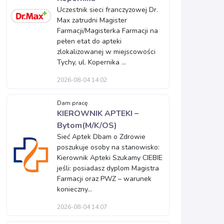
Uczestnik sieci franczyzowej Dr.
Max zatrudni Magister
Farmacji/Magisterka Farmacji na
pełen etat do apteki
zlokalizowanej w miejscowości
Tychy, ul. Kopernika ...
2026-08-04 14:02
Dam pracę
KIEROWNIK APTEKI –
Bytom(M/K/OS)
Sieć Aptek Dbam o Zdrowie
poszukuje osoby na stanowisko:
Kierownik Apteki Szukamy CIEBIE
jeśli: posiadasz dyplom Magistra
Farmacji oraz PWZ – warunek
konieczny...
2026-08-04 14:07