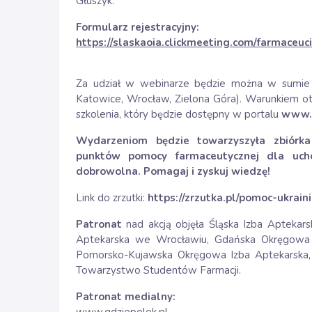
Głuszyk.
Formularz rejestracyjny:
https://slaskaoia.clickmeeting.com/farmaceuc
Za udział w webinarze będzie można w sumi
Katowice, Wrocław, Zielona Góra). Warunkiem o
szkolenia, który będzie dostępny w portalu
www.s
Wydarzeniom będzie towarzyszyła zbiórka 
punktów pomocy farmaceutycznej dla ucho
dobrowolna. Pomagaj i zyskuj wiedzę!
Link do zrzutki:
https://zrzutka.pl/pomoc-ukrain
Patronat
nad akcją objęła Śląska Izba Aptekars
Aptekarska we Wrocławiu, Gdańska Okręgowa 
Pomorsko-Kujawska Okręgowa Izba Aptekarska,
Towarzystwo Studentów Farmacji.
Patronat medialny: