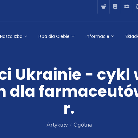
Nasza Izba
Izba dla Ciebie
Informacje
Składk
i Ukrainie - cykl
 dla farmaceutów
r.
Artykuły
Ogólna