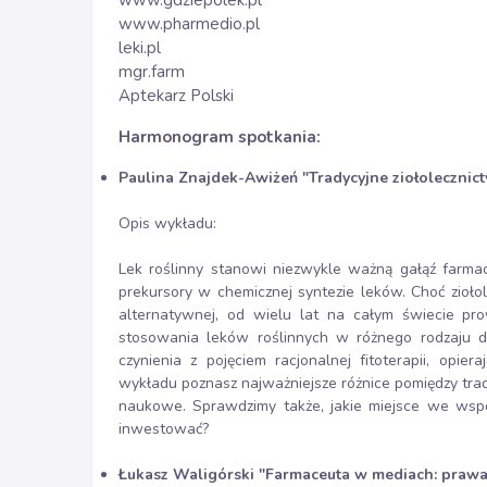
www.gdziepolek.pl
www.pharmedio.pl
leki.pl
mgr.farm
Aptekarz Polski
Harmonogram spotkania:
Paulina Znajdek-Awiżeń "Tradycyjne ziołolecznict
Opis wykładu:
Lek roślinny stanowi niezwykle ważną gałąź farmac
prekursory w chemicznej syntezie leków. Choć zioł
alternatywnej, od wielu lat na całym świecie pro
stosowania leków roślinnych w różnego rodzaju d
czynienia z pojęciem racjonalnej fitoterapii, opi
wykładu poznasz najważniejsze różnice pomiędzy trady
naukowe. Sprawdzimy także, jakie miejsce we współ
inwestować?
Łukasz Waligórski "Farmaceuta w mediach: prawa,