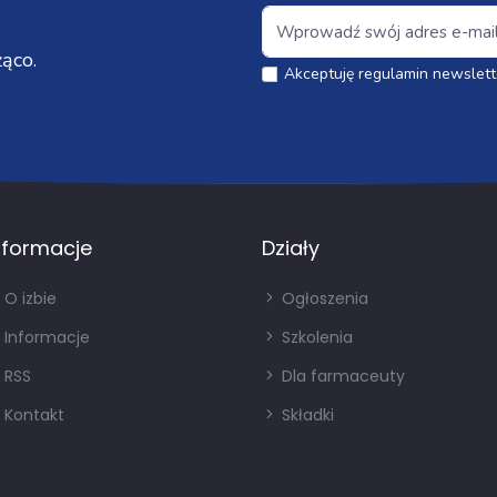
ąco.
Akceptuję regulamin newslett
nformacje
Działy
O izbie
Ogłoszenia
Informacje
Szkolenia
RSS
Dla farmaceuty
Kontakt
Składki