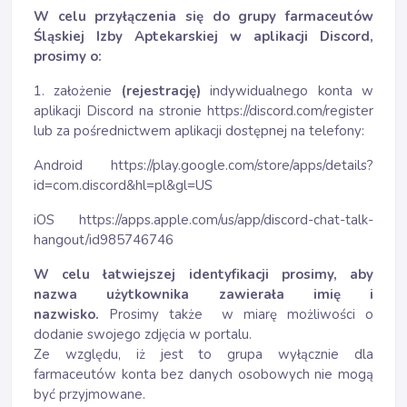
W celu przyłączenia się do grupy farmaceutów
Śląskiej Izby Aptekarskiej w aplikacji Discord,
prosimy o:
1. założenie
(rejestrację)
indywidualnego konta w
aplikacji Discord na stronie
https://discord.com/register
lub za pośrednictwem aplikacji dostępnej na telefony:
Android
https://play.google.com/store/apps/details?
id=com.discord&hl=pl&gl=US
iOS
https://apps.apple.com/us/app/discord-chat-talk-
hangout/id985746746
W celu łatwiejszej identyfikacji prosimy, aby
nazwa użytkownika zawierała imię i
nazwisko.
Prosimy także w miarę możliwości o
dodanie swojego zdjęcia w portalu.
Ze względu, iż jest to grupa wyłącznie dla
farmaceutów konta bez danych osobowych nie mogą
być przyjmowane.