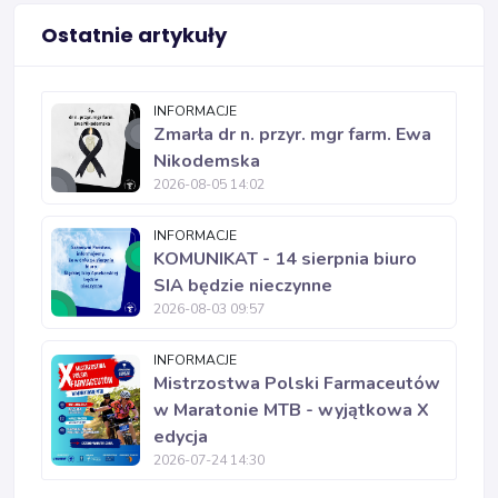
Ostatnie artykuły
INFORMACJE
Zmarła dr n. przyr. mgr farm. Ewa
Nikodemska
2026-08-05 14:02
INFORMACJE
KOMUNIKAT - 14 sierpnia biuro
SIA będzie nieczynne
2026-08-03 09:57
INFORMACJE
Mistrzostwa Polski Farmaceutów
w Maratonie MTB - wyjątkowa X
edycja
2026-07-24 14:30