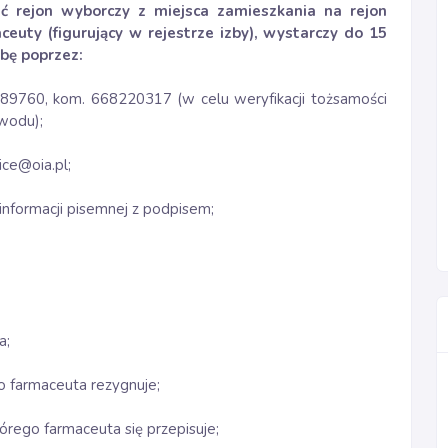
ić rejon wyborczy z miejsca zamieszkania na rejon
uty (figurujący w rejestrze izby), wystarczy do 15
bę poprzez:
6089760, kom. 668220317 (w celu weryfikacji tożsamości
wodu);
ice@oia.pl;
informacji pisemnej z podpisem;
a;
go farmaceuta rezygnuje;
tórego farmaceuta się przepisuje;