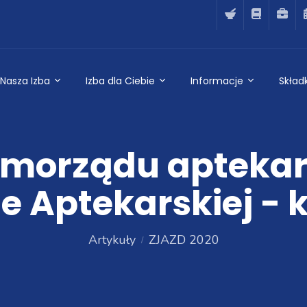
Nasza Izba
Izba dla Ciebie
Informacje
Składk
morządu aptekar
bie Aptekarskiej - 
Artykuły
ZJAZD 2020