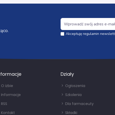
ąco.
Akceptuję regulamin newslett
nformacje
Działy
O izbie
Ogłoszenia
Informacje
Szkolenia
RSS
Dla farmaceuty
Kontakt
Składki