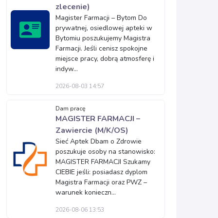
zlecenie)
Magister Farmacji – Bytom Do
prywatnej, osiedlowej apteki w
Bytomiu poszukujemy Magistra
Farmacji. Jeśli cenisz spokojne
miejsce pracy, dobrą atmosferę i
indyw...
2026-08-03 14:57
Dam pracę
MAGISTER FARMACJI –
Zawiercie (M/K/OS)
Sieć Aptek Dbam o Zdrowie
poszukuje osoby na stanowisko:
MAGISTER FARMACJI Szukamy
CIEBIE jeśli: posiadasz dyplom
Magistra Farmacji oraz PWZ –
warunek konieczn...
2026-08-06 13:53