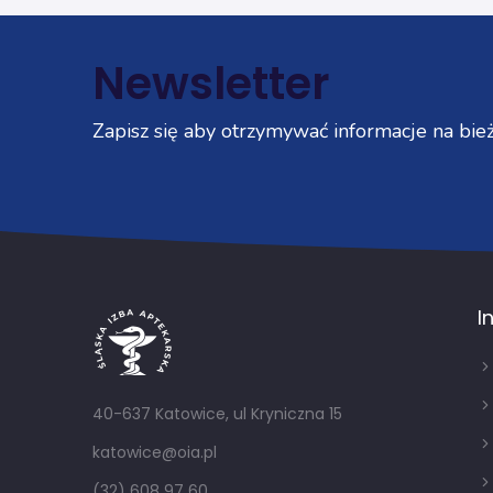
Newsletter
Zapisz się aby otrzymywać informacje na bież
I
40-637 Katowice, ul Kryniczna 15
katowice@oia.pl
(32) 608 97 60