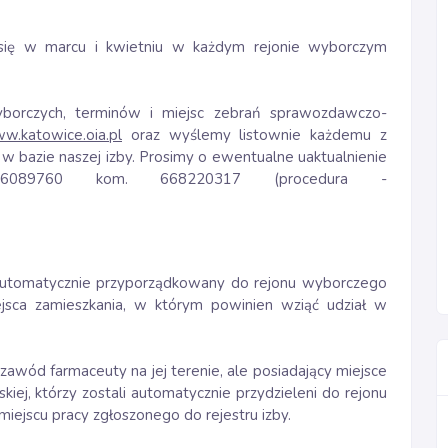
 się w marcu i kwietniu w każdym rejonie wyborczym
borczych, terminów i miejsc zebrań sprawozdawczo-
w.katowice.oia.pl
oraz wyślemy listownie każdemu z
w bazie naszej izby. Prosimy o ewentualne uaktualnienie
6089760 kom. 668220317 (procedura -
ł automatycznie przyporządkowany do rejonu wyborczego
jsca zamieszkania, w którym powinien wziąć udział w
awód farmaceuty na jej terenie, ale posiadający miejsce
iej, którzy zostali automatycznie przydzieleni do rejonu
ejscu pracy zgłoszonego do rejestru izby.