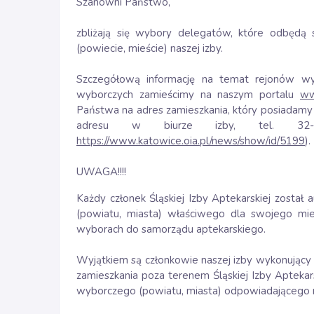
Szanowni Państwo,
zbliżają się wybory delegatów, które odbędą
(powiecie, mieście) naszej izby.
Szczegółową informację na temat rejonów wy
wyborczych zamieścimy na naszym portalu
ww
Państwa na adres zamieszkania, który posiadamy 
adresu w biurze izby, tel. 32-
https://www.katowice.oia.pl/news/show/id/5199
).
UWAGA!!!!
Każdy członek Śląskiej Izby Aptekarskiej zosta
(powiatu, miasta) właściwego dla swojego mie
wyborach do samorządu aptekarskiego.
Wyjątkiem są członkowie naszej izby wykonujący z
zamieszkania poza terenem Śląskiej Izby Aptekarsk
wyborczego (powiatu, miasta) odpowiadającego mi