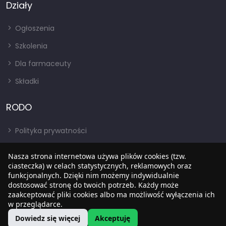
Działy
Ogłoszenia
Szkolenia
Dla farmaceuty
Składki
RODO
Polityka prywatności
Regulamin
Nasza strona internetowa używa plików cookies (tzw.
RODO
ciasteczka) w celach statystycznych, reklamowych oraz
funkcjonalnych. Dzięki nim możemy indywidualnie
BIP
dostosować stronę do twoich potrzeb. Każdy może
zaakceptować pliki cookies albo ma możliwość wyłączenia ich
w przeglądarce.
Dowiedz się więcej
Akceptuję
Copyright © 2022
SIA
. Wszystkie prawa zastrzezone.