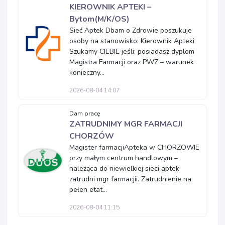
KIEROWNIK APTEKI –
Bytom(M/K/OS)
Sieć Aptek Dbam o Zdrowie poszukuje
osoby na stanowisko: Kierownik Apteki
Szukamy CIEBIE jeśli: posiadasz dyplom
Magistra Farmacji oraz PWZ – warunek
konieczny...
2026-08-04 14:07
Dam pracę
ZATRUDNIMY MGR FARMACJI
CHORZÓW
Magister farmacjiApteka w CHORZOWIE
przy małym centrum handlowym –
należąca do niewielkiej sieci aptek
zatrudni mgr farmacjii. Zatrudnienie na
pełen etat...
2026-08-04 11:15