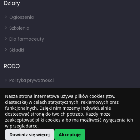
Działy
Ogłoszenia
Szkolenia
Dla farmaceuty
Składki
RODO
Polityka prywatności
Regulamin
Nasza strona internetowa używa plików cookies (tzw.
ciasteczka) w celach statystycznych, reklamowych oraz
RODO
funkcjonalnych. Dzięki nim możemy indywidualnie
BIP
dostosować stronę do twoich potrzeb. Każdy może
zaakceptować pliki cookies albo ma możliwość wyłączenia ich
w przeglądarce.
Dowiedz się więcej
Akceptuję
Copyright © 2022
SIA
. Wszystkie prawa zastrzezone.