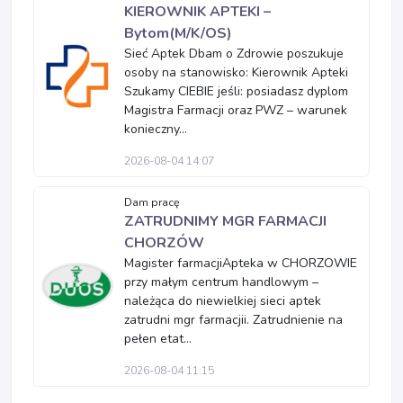
KIEROWNIK APTEKI –
Bytom(M/K/OS)
Sieć Aptek Dbam o Zdrowie poszukuje
osoby na stanowisko: Kierownik Apteki
Szukamy CIEBIE jeśli: posiadasz dyplom
Magistra Farmacji oraz PWZ – warunek
konieczny...
2026-08-04 14:07
Dam pracę
ZATRUDNIMY MGR FARMACJI
CHORZÓW
Magister farmacjiApteka w CHORZOWIE
przy małym centrum handlowym –
należąca do niewielkiej sieci aptek
zatrudni mgr farmacjii. Zatrudnienie na
pełen etat...
2026-08-04 11:15