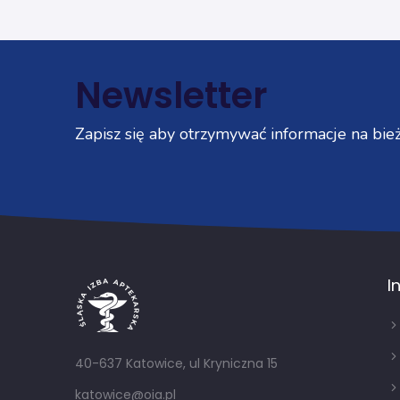
Newsletter
Zapisz się aby otrzymywać informacje na bież
I
40-637 Katowice, ul Kryniczna 15
katowice@oia.pl