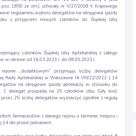
21 poz. 1850 ze zm.), uchwały nr V/27/2008 V Krajowego
sprawie regulaminu wyboru delegatów na okręgowe zjazdy
zku z przyjęciem nowych członków do Śląskiej Izby
jmujący członków Śląskiej Izby Aptekarskiej z całego
ków w okresie od 16.03.2023 r. do 08.05.2023 r.
rejonie „dodatkowym” przyjmując liczbę delegatów
ej Rady Aptekarskiej w Warszawie Nr VIII/22/2022 z 14
delegatów na okręgowe zjazdy aptekarzy w stosunku do
tj. 1 delegat przypada na 25 członków izby. Gdy ilość
a przez 25, liczbę delegatów wyznaczyć zgodnie z regułą
kich farmaceutów z danego rejonu o terminie, miejscu i
 14 dni przed zebraniem.