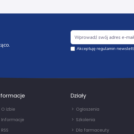
ąco.
Akceptuję regulamin newslett
nformacje
Działy
O izbie
Ogłoszenia
Informacje
Szkolenia
RSS
Dla farmaceuty