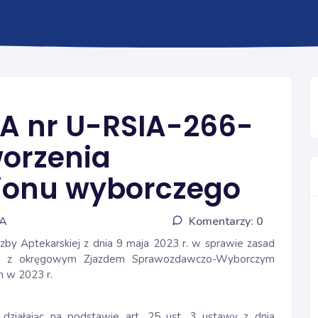
ZJAZD 2020
A nr U-RSIA-266-
worzenia
jonu wyborczego
IA
Komentarzy: 0
zby Aptekarskiej z dnia 9 maja 2023 r. w sprawie zasad
zku z okręgowym Zjazdem Sprawozdawczo-Wyborczym
h w 2023 r.
 działając na podstawie art. 25 ust. 3 ustawy z dnia