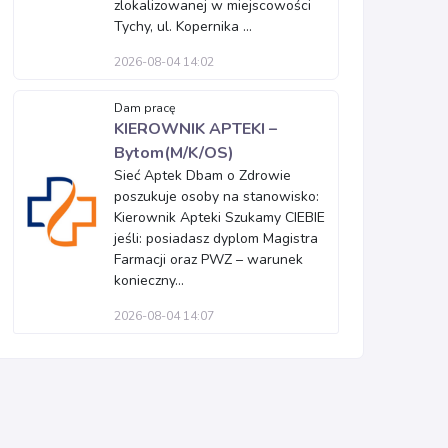
zlokalizowanej w miejscowości
Tychy, ul. Kopernika ...
2026-08-04 14:02
Dam pracę
KIEROWNIK APTEKI –
Bytom(M/K/OS)
Sieć Aptek Dbam o Zdrowie
poszukuje osoby na stanowisko:
Kierownik Apteki Szukamy CIEBIE
jeśli: posiadasz dyplom Magistra
Farmacji oraz PWZ – warunek
konieczny...
2026-08-04 14:07