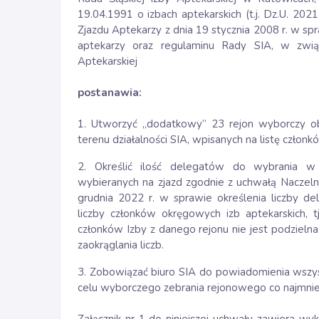
19.04.1991 o izbach aptekarskich (t.j. Dz.U. 20
Zjazdu Aptekarzy z dnia 19 stycznia 2008 r. w 
aptekarzy oraz regulaminu Rady SIA, w zwią
Aptekarskiej
postanawia:
1. Utworzyć „dodatkowy” 23 rejon wyborczy obe
terenu działalności SIA, wpisanych na listę człon
2. Określić ilość delegatów do wybrania w 
wybieranych na zjazd zgodnie z uchwałą Naczeln
grudnia 2022 r. w sprawie określenia liczby 
liczby członków okręgowych izb aptekarskich, 
członków Izby z danego rejonu nie jest podzieln
zaokrąglania liczb.
3. Zobowiązać biuro SIA do powiadomienia wszyst
celu wyborczego zebrania rejonowego co najmniej