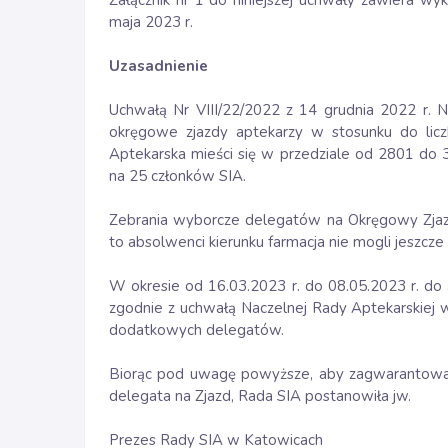
Załącznik nr 1 do niniejszej uchwały zawiera w
maja 2023 r.
Uzasadnienie
Uchwałą Nr VIII/22/2022 z 14 grudnia 2022 r. N
okręgowe zjazdy aptekarzy w stosunku do licz
Aptekarska mieści się w przedziale od 2801 d
na 25 członków SIA.
Zebrania wyborcze delegatów na Okręgowy Zjazd 
to absolwenci kierunku farmacja nie mogli jeszcze 
W okresie od 16.03.2023 r. do 08.05.2023 r. do Ś
zgodnie z uchwałą Naczelnej Rady Aptekarskiej w
dodatkowych delegatów.
Biorąc pod uwagę powyższe, aby zagwarantow
delegata na Zjazd, Rada SIA postanowiła jw.
Prezes Rady SIA w Katowicach