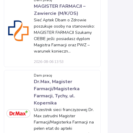
Dam pracę
MAGISTER FARMACJI –
Zawiercie (M/K/OS)
Sieć Aptek Dbam o Zdrowie
poszukuje osoby na stanowisko:
MAGISTER FARMACJI Szukamy
CIEBIE jeśli: posiadasz dyplom
Magistra Farmacji oraz PWZ –
warunek konieczn...
2026-08-06 13:53
Dam pracę
Dr.Max, Magister
Farmacji/Magisterka
Farmacji, Tychy, ul.
Kopernika
Uczestnik sieci franczyzowej Dr.
Max zatrudni Magister
Farmacji/Magisterka Farmacji na
pełen etat do apteki