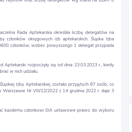
ykaz rejonów oraz liczbę delegatów wg stanu na dzień 8
aczelna Rada Aptekarska określiła liczbę delegatów na
by członków okręgowych izb aptekarskich. Śląska Izba
o 3600 członków, wobec powyższego 1 delegat przypada
Aptekarski rozpoczęły się od dnia 23.03.2023 r., kiedy
brać w nich udziału.
ląskiej Izby Aptekarskiej zostało przyjętych 87 osób, co
 Warszawie Nr VIII/22/2022 z 14 grudnia 2022 r. daje 3
ać każdemu członkowi SIA ustawowe prawo do wyboru