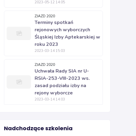
2023-05-12 14:05
ZJAZD 2020
Terminy spotkań
rejonowych wyborczych
Śląskiej Izby Aptekarskiej w
roku 2023
2023-03-14 15:03
ZJAZD 2020
Uchwała Rady SIA nr U-
RSIA-253-VIII-2023 ws.
zasad podziału izby na
rejony wyborcze
2023-03-14 14:03
Nadchodzące szkolenia