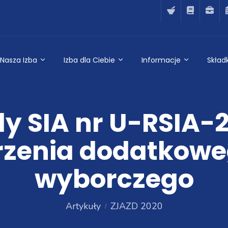
Nasza Izba
Izba dla Ciebie
Informacje
Składk
y SIA nr U-RSIA-2
rzenia dodatkowe
wyborczego
Artykuły
ZJAZD 2020