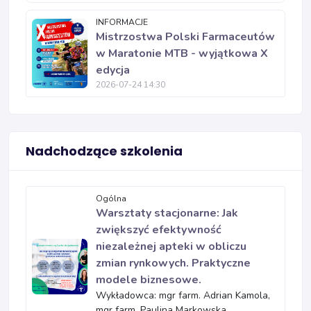
INFORMACJE
Mistrzostwa Polski Farmaceutów
w Maratonie MTB - wyjątkowa X
edycja
2026-07-24 14:30
Nadchodzące szkolenia
Ogólna
Warsztaty stacjonarne: Jak
zwiększyć efektywność
niezależnej apteki w obliczu
zmian rynkowych. Praktyczne
modele biznesowe.
Wykładowca: mgr farm. Adrian Kamola,
mgr farm. Paulina Markowska