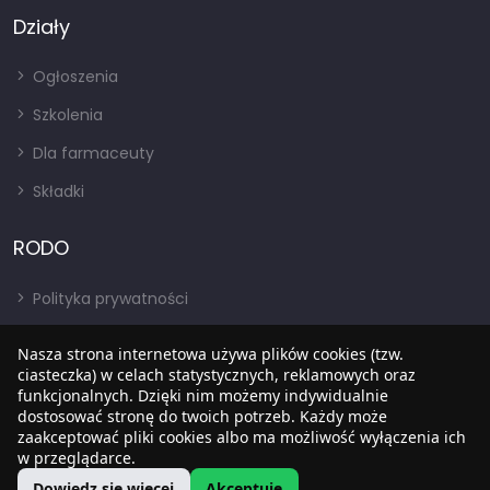
Działy
Ogłoszenia
Szkolenia
Dla farmaceuty
Składki
RODO
Polityka prywatności
Regulamin
Nasza strona internetowa używa plików cookies (tzw.
RODO
ciasteczka) w celach statystycznych, reklamowych oraz
funkcjonalnych. Dzięki nim możemy indywidualnie
BIP
dostosować stronę do twoich potrzeb. Każdy może
zaakceptować pliki cookies albo ma możliwość wyłączenia ich
w przeglądarce.
Dowiedz się więcej
Akceptuję