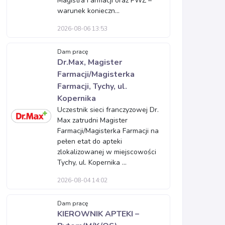
Magistra Farmacji oraz PWZ –
warunek konieczn...
2026-08-06 13:53
Dam pracę
Dr.Max, Magister
Farmacji/Magisterka
Farmacji, Tychy, ul.
Kopernika
Uczestnik sieci franczyzowej Dr.
Max zatrudni Magister
Farmacji/Magisterka Farmacji na
pełen etat do apteki
zlokalizowanej w miejscowości
Tychy, ul. Kopernika ...
2026-08-04 14:02
Dam pracę
KIEROWNIK APTEKI –