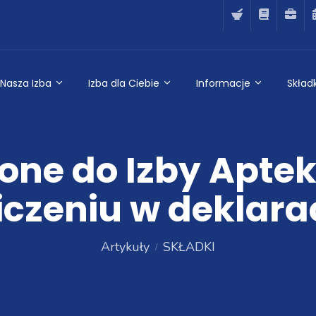
Nasza Izba
Izba dla Ciebie
Informacje
Składk
one do Izby Aptek
czeniu w deklarac
Artykuły
SKŁADKI