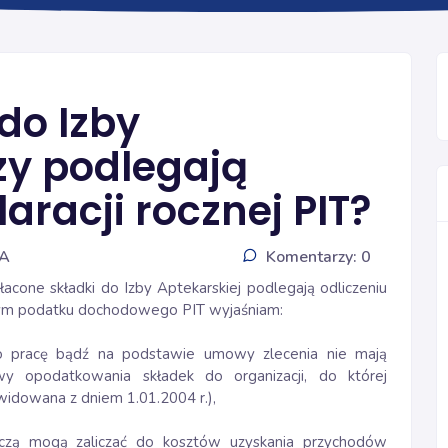
SKŁADKI
do Izby
zy podlegają
aracji rocznej PIT?
IA
Komentarzy: 0
acone składki do Izby Aptekarskiej podlegają odliczeniu
nym podatku dochodowego PIT wyjaśniam:
o pracę bądź na podstawie umowy zlecenia nie mają
 opodatkowania składek do organizacji, do której
kwidowana z dniem 1.01.2004 r.),
rczą mogą zaliczać do kosztów uzyskania przychodów