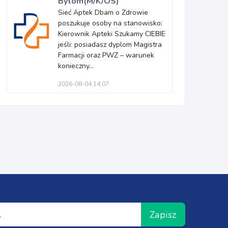
Bytom(M/K/OS)
Sieć Aptek Dbam o Zdrowie
poszukuje osoby na stanowisko:
Kierownik Apteki Szukamy CIEBIE
jeśli: posiadasz dyplom Magistra
Farmacji oraz PWZ – warunek
konieczny...
2026-08-04 14:07
Zapisz