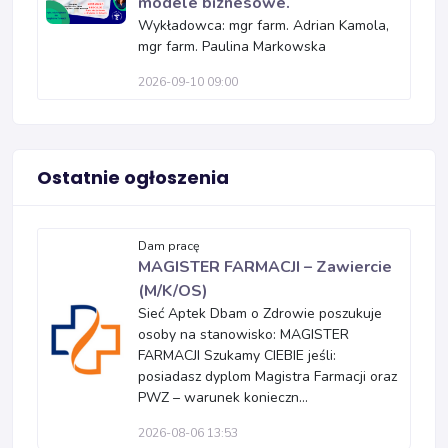
modele biznesowe.
Wykładowca: mgr farm. Adrian Kamola,
mgr farm. Paulina Markowska
2026-09-10 09:00
Ostatnie ogłoszenia
Dam pracę
MAGISTER FARMACJI – Zawiercie
(M/K/OS)
Sieć Aptek Dbam o Zdrowie poszukuje
osoby na stanowisko: MAGISTER
FARMACJI Szukamy CIEBIE jeśli:
posiadasz dyplom Magistra Farmacji oraz
PWZ – warunek konieczn...
2026-08-06 13:53