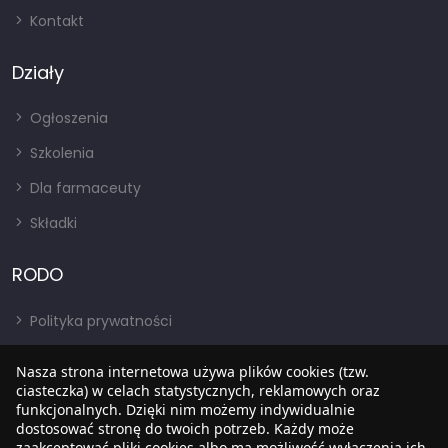
Kontakt
Działy
Ogłoszenia
Szkolenia
Dla farmaceuty
Składki
RODO
Polityka prywatności
Regulamin
Nasza strona internetowa używa plików cookies (tzw.
RODO
ciasteczka) w celach statystycznych, reklamowych oraz
funkcjonalnych. Dzięki nim możemy indywidualnie
BIP
dostosować stronę do twoich potrzeb. Każdy może
zaakceptować pliki cookies albo ma możliwość wyłączenia ich