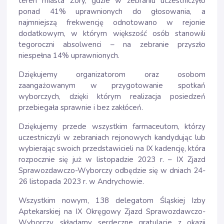
teren miasta Żory, gdzie w zebraniu uczestniczyło
ponad 41% uprawnionych do głosowania, a
najmniejszą frekwencję odnotowano w rejonie
dodatkowym, w którym większość osób stanowili
tegoroczni absolwenci – na zebranie przyszło
niespełna 14% uprawnionych.
Dziękujemy organizatorom oraz osobom
zaangażowanym w przygotowanie spotkań
wyborczych, dzięki którym realizacja posiedzeń
przebiegała sprawnie i bez zakłóceń.
Dziękujemy przede wszystkim farmaceutom, którzy
uczestniczyli w zebraniach rejonowych kandydując lub
wybierając swoich przedstawicieli na IX kadencję, która
rozpocznie się już w listopadzie 2023 r. – IX Zjazd
Sprawozdawczo-Wyborczy odbędzie się w dniach 24-
26 listopada 2023 r. w Andrychowie.
Wszystkim nowym, 138 delegatom Śląskiej Izby
Aptekarskiej na IX Okręgowy Zjazd Sprawozdawczo-
Wyborczy, składamy serdeczne gratulacje z okazji