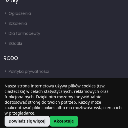
Działy
Ogłoszenia
Szkolenia
Dla farmaceuty
Składki
RODO
Polityka prywatności
Regulamin
Nasza strona internetowa używa plików cookies (tzw.
RODO
ciasteczka) w celach statystycznych, reklamowych oraz
funkcjonalnych. Dzięki nim możemy indywidualnie
BIP
dostosować stronę do twoich potrzeb. Każdy może
zaakceptować pliki cookies albo ma możliwość wyłączenia ich
w przeglądarce.
Dowiedz się więcej
Akceptuję
Copyright © 2022
SIA
. Wszystkie prawa zastrzezone.