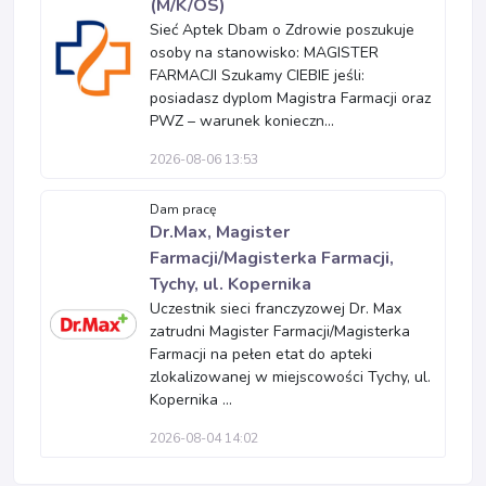
(M/K/OS)
Sieć Aptek Dbam o Zdrowie poszukuje
osoby na stanowisko: MAGISTER
FARMACJI Szukamy CIEBIE jeśli:
posiadasz dyplom Magistra Farmacji oraz
PWZ – warunek konieczn...
2026-08-06 13:53
Dam pracę
Dr.Max, Magister
Farmacji/Magisterka Farmacji,
Tychy, ul. Kopernika
Uczestnik sieci franczyzowej Dr. Max
zatrudni Magister Farmacji/Magisterka
Farmacji na pełen etat do apteki
zlokalizowanej w miejscowości Tychy, ul.
Kopernika ...
2026-08-04 14:02