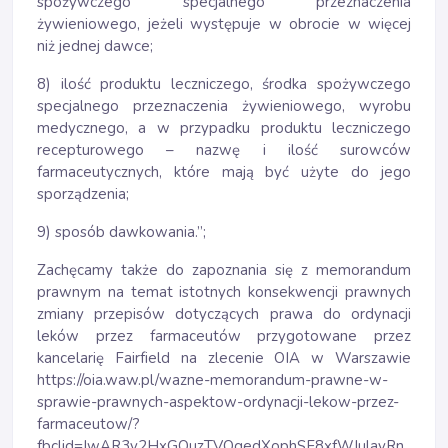
spożywczego specjalnego przeznaczenia
żywieniowego, jeżeli występuje w obrocie w więcej
niż jednej dawce;
8) ilość produktu leczniczego, środka spożywczego
specjalnego przeznaczenia żywieniowego, wyrobu
medycznego, a w przypadku produktu leczniczego
recepturowego – nazwę i ilość surowców
farmaceutycznych, które mają być użyte do jego
sporządzenia;
9) sposób dawkowania.”;
Zachęcamy także do zapoznania się z memorandum
prawnym na temat istotnych konsekwencji prawnych
zmiany przepisów dotyczących prawa do ordynacji
leków przez farmaceutów przygotowane przez
kancelarię Fairfield na zlecenie OIA w Warszawie
https://oia.waw.pl/wazne-memorandum-prawne-w-
sprawie-prawnych-aspektow-ordynacji-lekow-przez-
farmaceutow/?
fbclid=IwAR3y2HxGOuzTVOgedXophSF8xfWJulavRn