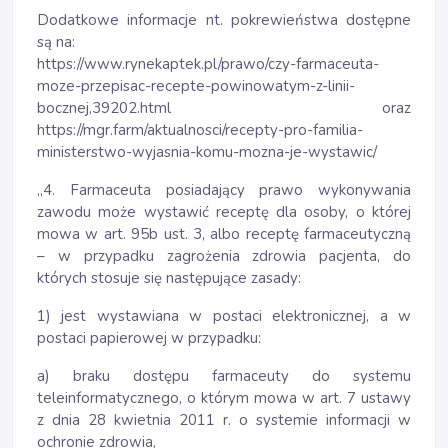
Dodatkowe informacje nt. pokrewieństwa dostępne
są na:
https://www.rynekaptek.pl/prawo/czy-farmaceuta-
moze-przepisac-recepte-powinowatym-z-linii-
bocznej,39202.html oraz
https://mgr.farm/aktualnosci/recepty-pro-familia-
ministerstwo-wyjasnia-komu-mozna-je-wystawic/
„4. Farmaceuta posiadający prawo wykonywania
zawodu może wystawić receptę dla osoby, o której
mowa w art. 95b ust. 3, albo receptę farmaceutyczną
– w przypadku zagrożenia zdrowia pacjenta, do
których stosuje się następujące zasady:
1) jest wystawiana w postaci elektronicznej, a w
postaci papierowej w przypadku:
a) braku dostępu farmaceuty do systemu
teleinformatycznego, o którym mowa w art. 7 ustawy
z dnia 28 kwietnia 2011 r. o systemie informacji w
ochronie zdrowia,