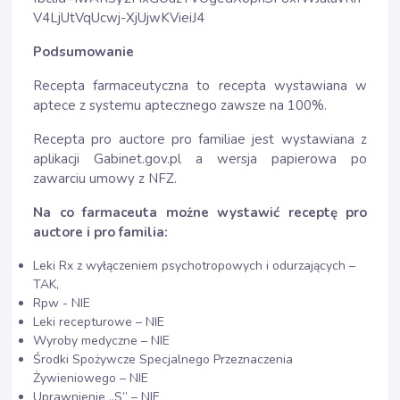
V4LjUtVqUcwj-XjUjwKVieiJ4
Podsumowanie
Recepta farmaceutyczna to recepta wystawiana w
aptece z systemu aptecznego zawsze na 100%.
Recepta pro auctore pro familiae jest wystawiana z
aplikacji Gabinet.gov.pl a wersja papierowa po
zawarciu umowy z NFZ.
Na co farmaceuta możne wystawić receptę pro
auctore i pro familia:
Leki Rx z wyłączeniem psychotropowych i odurzających –
TAK,
Rpw - NIE
Leki recepturowe – NIE
Wyroby medyczne – NIE
Środki Spożywcze Specjalnego Przeznaczenia
Żywieniowego – NIE
Uprawnienie „S” – NIE