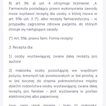
8) art. 96: a) ust. 4 otrzymuje brzmienie: „4.
Farmaceuta posiadający prawo wykonywania zawodu
może wystawić receptę dla osoby, o której mowa w
art. 95b ust. 3 (*), albo receptę farmaceutyczną – w
przypadku zagrożenia zdrowia pacjenta, do których
stosuje się następujące zasady:
(*) Art. 95b. prawo farm. Forma recepty
3. Recepta dla:
1) osoby wystawiającej, zwana dalej receptą pro
auctore
2) małżonka, osoby pozostającej we wspólnym
pożyciu, krewnych lub powinowatych w linii prostej, a
w linii bocznej do stopnia pokrewieństwa między
dziećmi rodzeństwa osoby wystawiającej, zwana dalej
receptą pro familiae – jest wystawiana w postaci
elektronicznej albo papierowej.
(ww. zapis uległ zmianie - było: b) małżonka,