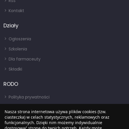
RSS
Kontakt
Działy
Ogłoszenia
Szkolenia
Dla farmaceuty
Składki
RODO
Polityka prywatności
Regulamin
Nasza strona internetowa używa plików cookies (tzw.
RODO
ciasteczka) w celach statystycznych, reklamowych oraz
funkcjonalnych. Dzięki nim możemy indywidualnie
BIP
dostosować stronę do twoich potrzeb. Każdy może