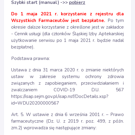
Szybki start (manual)
->>
pobierz
Do 1 maja 2021 r. korzystanie z rejestru dla
Wszystkich Farmaceutów jest bezpłatne.
Po tym
okresie dalsze korzystanie z określone jest w zakładce
- Cennik usługi (dla członków Śląskiej Izby Aptekarskiej
użytkowanie serwisu po 1 maja 2021 r. będzie nadal
bezpłatne).
Podstawa prawna:
Ustawa z dnia 31 marca 2020 r. o zmianie niektórych
ustaw w zakresie systemu ochrony zdrowia
związanych z zapobieganiem, przeciwdziałaniem i
zwalczaniem COVID-19 D.U. 567
https://isap.sejm.gov.pl/isap.nsf/DocDetails.xsp?
id=WDU20200000567
Art. 5. W ustawie z dnia 6 września 2001 r. – Prawo
farmaceutyczne (Dz. U. z 2019 r. poz. 499, z późn.
zm.2) wprowadza się następujące zmiany: