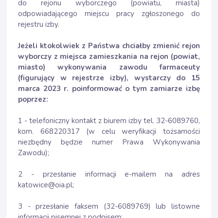
do rejonu wyborczego (powiatu, miasta)
odpowiadającego miejscu pracy zgłoszonego do
rejestru izby.
Jeżeli ktokolwiek z Państwa chciałby zmienić rejon
wyborczy z miejsca zamieszkania na rejon (powiat,
miasto) wykonywania zawodu farmaceuty
(figurujący w rejestrze izby), wystarczy do 15
marca 2023 r. poinformować o tym zamiarze izbę
poprzez:
1 - telefoniczny kontakt z biurem izby tel. 32-6089760,
kom. 668220317 (w celu weryfikacji tożsamości
niezbędny będzie numer Prawa Wykonywania
Zawodu);
2 - przesłanie informacji e-mailem na adres
katowice@oia.pl;
3 - przesłanie faksem (32-6089769) lub listowne
informacji pisemnej z podpisem;