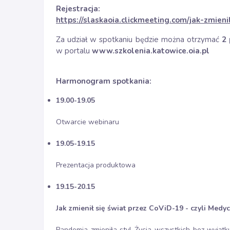
Rejestracja:
https://slaskaoia.clickmeeting.com/jak-zmieni
Za udział w spotkaniu będzie można otrzymać
2
w portalu
www.szkolenia.katowice.oia.pl
Harmonogram spotkania:
19.00-19.05
Otwarcie webinaru
19.05-19.15
Prezentacja produktowa
19.15-20.15
Jak zmienił się świat przez CoViD-19 - czyli Medy
Pandemia zmieniła styl Życia wszystkich bez wyjątk