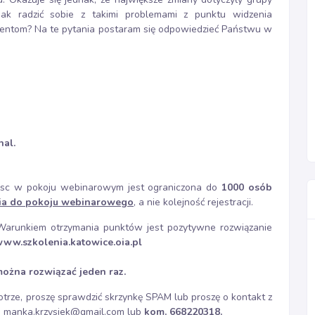
 Jak radzić sobie z takimi problemami z punktu widzenia
jentom? Na te pytania postaram się odpowiedzieć Państwu w
nal.
miejsc w pokoju webinarowym jest ograniczona do
1000 osób
cia do pokoju webinarowego
, a nie kolejność rejestracji.
arunkiem otrzymania punktów jest pozytywne rozwiązanie
ww.szkolenia.katowice.oia.pl
można rozwiązać jeden raz.
otrze, proszę sprawdzić skrzynkę SPAM lub proszę o kontakt z
j - manka.krzysiek@gmail.com lub
kom. 668220318.