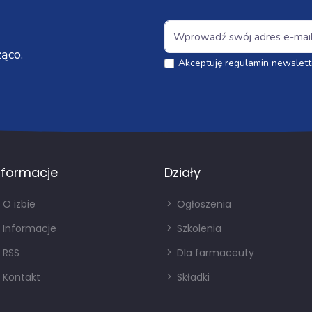
ąco.
Akceptuję regulamin newslett
nformacje
Działy
O izbie
Ogłoszenia
Informacje
Szkolenia
RSS
Dla farmaceuty
Kontakt
Składki