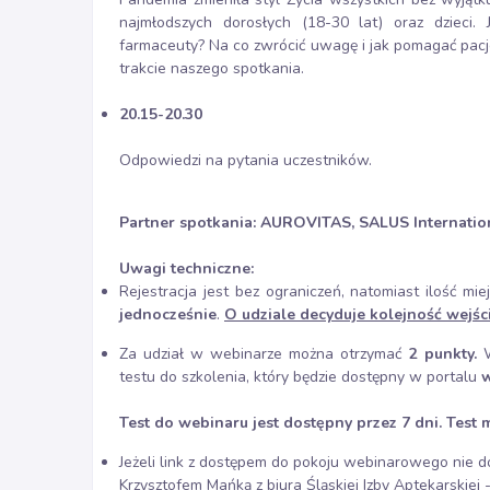
najmłodszych dorosłych (18-30 lat) oraz dzieci.
farmaceuty? Na co zwrócić uwagę i jak pomagać pac
trakcie naszego spotkania.
20.15-20.30
Odpowiedzi na pytania uczestników.
Partner spotkania: AUROVITAS, SALUS Internatio
Uwagi techniczne:
Rejestracja jest bez ograniczeń, natomiast ilość 
jednocześnie
.
O udziale decyduje kolejność wejś
Za udział w webinarze można otrzymać
2 punkty.
W
testu do szkolenia, który będzie dostępny w portalu
w
Test do webinaru jest dostępny przez 7 dni. Test 
Jeżeli link z dostępem do pokoju webinarowego nie d
Krzysztofem Mańką z biura Śląskiej Izby Aptekarskie