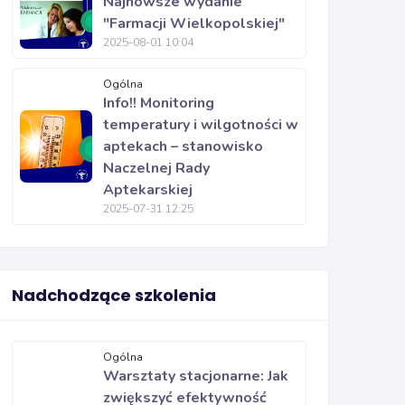
Najnowsze wydanie
"Farmacji Wielkopolskiej"
2025-08-01 10:04
Ogólna
Info!! Monitoring
temperatury i wilgotności w
aptekach – stanowisko
Naczelnej Rady
Aptekarskiej
2025-07-31 12:25
Nadchodzące szkolenia
Ogólna
Warsztaty stacjonarne: Jak
zwiększyć efektywność