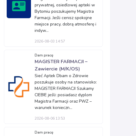
prywatnej, osiedlowej apteki w
Bytomiu poszukujemy Magistra
Farmacji. Jeśli cenisz spokojne
miejsce pracy, dobrą atmosferę i
indyw...
2026-08-03 14:57
Dam pracę
MAGISTER FARMACJI –
Zawiercie (M/K/OS)
Sieć Aptek Dbam o Zdrowie
poszukuje osoby na stanowisko:
MAGISTER FARMACJI Szukamy
CIEBIE jeśli: posiadasz dyplom
Magistra Farmacji oraz PWZ –
warunek konieczn...
2026-08-06 13:53
Dam pracę