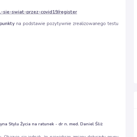
l-sie-swiat-przez-covid19/register
 punkty
na podstawie pozytywnie zrealizowanego testu
cyna Stylu Życia na ratunek
- dr n. med. Daniel Śliż
u. Okazuje się jednak, że największe zmiany dotyczyły grupy