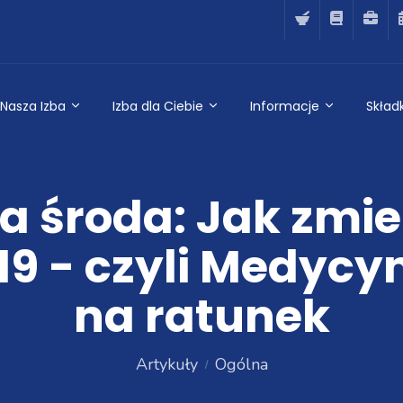
Nasza Izba
Izba dla Ciebie
Informacje
Składk
środa: Jak zmien
19 - czyli Medycyn
na ratunek
Artykuły
Ogólna