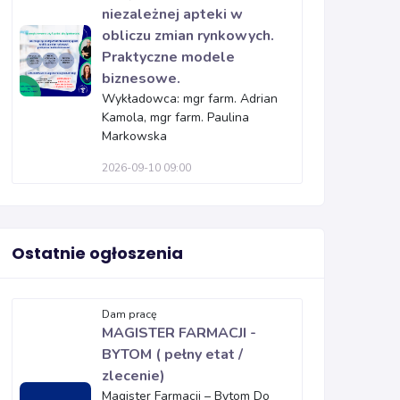
niezależnej apteki w
obliczu zmian rynkowych.
Praktyczne modele
biznesowe.
Wykładowca: mgr farm. Adrian
Kamola, mgr farm. Paulina
Markowska
2026-09-10 09:00
Ostatnie ogłoszenia
Dam pracę
MAGISTER FARMACJI -
BYTOM ( pełny etat /
zlecenie)
Magister Farmacji – Bytom Do