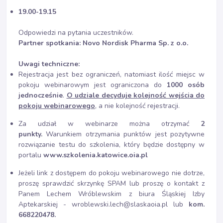
19.00-19.15
Odpowiedzi na pytania uczestników.
Partner spotkania: Novo Nordisk Pharma Sp. z o.o.
Uwagi techniczne:
Rejestracja jest bez ograniczeń, natomiast ilość miejsc w
pokoju webinarowym jest ograniczona do
1000 osób
jednocześnie
.
O udziale decyduje kolejność wejścia do
pokoju webinarowego
, a nie kolejność rejestracji.
Za udział w webinarze można otrzymać
2
punkty.
Warunkiem otrzymania punktów jest pozytywne
rozwiązanie testu do szkolenia, który będzie dostępny w
portalu
www.szkolenia.katowice.oia.pl
Jeżeli link z dostępem do pokoju webinarowego nie dotrze,
proszę sprawdzić skrzynkę SPAM lub proszę o kontakt z
Panem Lechem Wróblewskim z biura Śląskiej Izby
Aptekarskiej - wroblewski.lech@slaskaoia.pl lub
kom.
668220478.