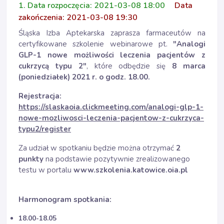
1. Data rozpoczęcia: 2021-03-08 18:00
Data
zakończenia: 2021-03-08 19:30
Śląska Izba Aptekarska zaprasza farmaceutów na
certyfikowane szkolenie webinarowe pt.
"Analogi
GLP-1 nowe możliwości leczenia pacjentów z
cukrzycą typu 2"
, które odbędzie się
8 marca
(poniedziałek) 2021 r. o godz. 18.00.
Rejestracja:
https://slaskaoia.clickmeeting.com/analogi-glp-1-
nowe-mozliwosci-leczenia-pacjentow-z-cukrzyca-
typu2/register
Za udział w spotkaniu będzie można otrzymać
2
punkty
na podstawie pozytywnie zrealizowanego
testu w portalu
www.szkolenia.katowice.oia.pl
Harmonogram spotkania:
18.00-18.05