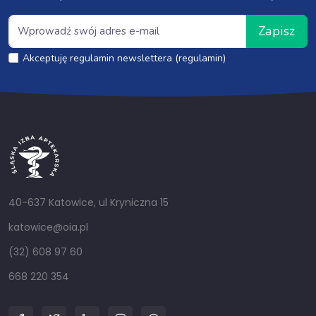
Zapisz
Akceptuję regulamin newslettera (regulamin)
40-637 Katowice, ul Kryniczna 15
katowice@oia.pl
(32) 608 97 60
668 220 354