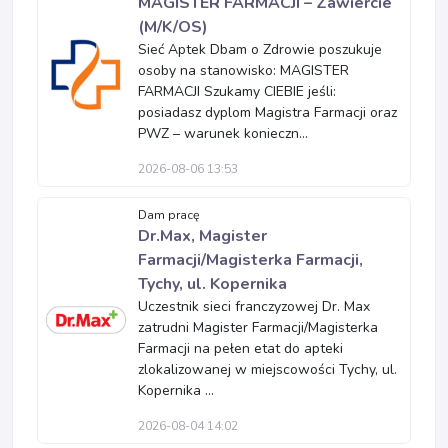
MAGISTER FARMACJI – Zawiercie
(M/K/OS)
Sieć Aptek Dbam o Zdrowie poszukuje
osoby na stanowisko: MAGISTER
FARMACJI Szukamy CIEBIE jeśli:
posiadasz dyplom Magistra Farmacji oraz
PWZ – warunek konieczn...
2026-08-06 13:53
Dam pracę
Dr.Max, Magister
Farmacji/Magisterka Farmacji,
Tychy, ul. Kopernika
Uczestnik sieci franczyzowej Dr. Max
zatrudni Magister Farmacji/Magisterka
Farmacji na pełen etat do apteki
zlokalizowanej w miejscowości Tychy, ul.
Kopernika ...
2026-08-04 14:02