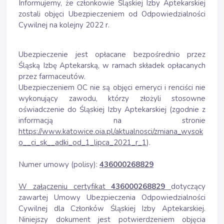
Informujemy, że członkowie Śląskiej Izby Aptekarskiej
zostali objęci Ubezpieczeniem od Odpowiedzialności
Cywilnej na kolejny 2022 r.
Ubezpieczenie jest opłacane bezpośrednio przez
Śląską Izbę Aptekarską, w ramach składek opłacanych
przez farmaceutów.
Ubezpieczeniem OC nie są objęci emeryci i renciści nie
wykonujący zawodu, którzy złożyli stosowne
oświadczenie do Śląskiej Izby Aptekarskiej (zgodnie z
informacją na stronie
https://www.katowice.oia.pl/aktualnosci/zmiana_wysok
o__ci_sk__adki_od_1_lipca_2021_r_1
).
Numer umowy (polisy):
436000268829
W załączeniu certyfikat
436000268829
dotyczący
zawartej Umowy Ubezpieczenia Odpowiedzialności
Cywilnej dla Członków Śląskiej Izby Aptekarskiej.
Niniejszy dokument jest potwierdzeniem objęcia