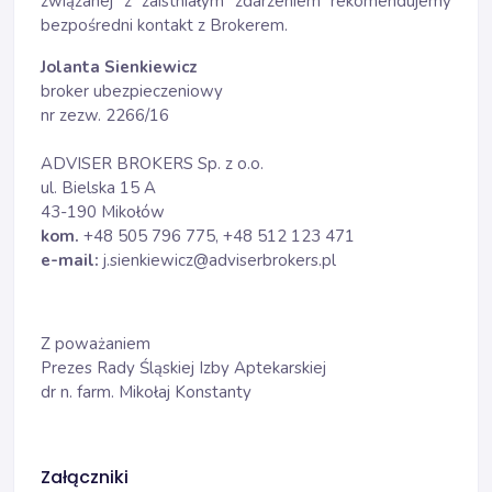
związanej z zaistniałym zdarzeniem rekomendujemy
bezpośredni kontakt z Brokerem.
Jolanta Sienkiewicz
broker ubezpieczeniowy
nr zezw. 2266/16
ADVISER BROKERS Sp. z o.o.
ul. Bielska 15 A
43-190 Mikołów
kom.
+48 505 796 775, +48 512 123 471
e-mail:
j.sienkiewicz@adviserbrokers.pl
Z poważaniem
Prezes Rady Śląskiej Izby Aptekarskiej
dr n. farm. Mikołaj Konstanty
Załączniki