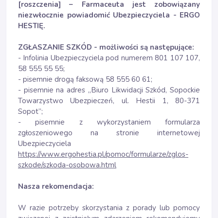
[roszczenia] – Farmaceuta jest zobowiązany
niezwłocznie powiadomić Ubezpieczyciela - ERGO
HESTIĘ.
ZGŁASZANIE SZKÓD - możliwości są następujące:
- Infolinia Ubezpieczyciela pod numerem 801 107 107,
58 555 55 55;
- pisemnie drogą faksową 58 555 60 61;
- pisemnie na adres „Biuro Likwidacji Szkód, Sopockie
Towarzystwo Ubezpieczeń, ul. Hestii 1, 80-371
Sopot”;
- pisemnie z wykorzystaniem formularza
zgłoszeniowego na stronie internetowej
Ubezpieczyciela
https://www.ergohestia.pl/pomoc/formularze/zglos-
szkode/szkoda-osobowa.html
Nasza rekomendacja:
W razie potrzeby skorzystania z porady lub pomocy