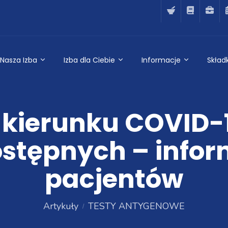
Nasza Izba
Izba dla Ciebie
Informacje
Składk
 kierunku COVID-
stępnych – infor
pacjentów
Artykuły
TESTY ANTYGENOWE