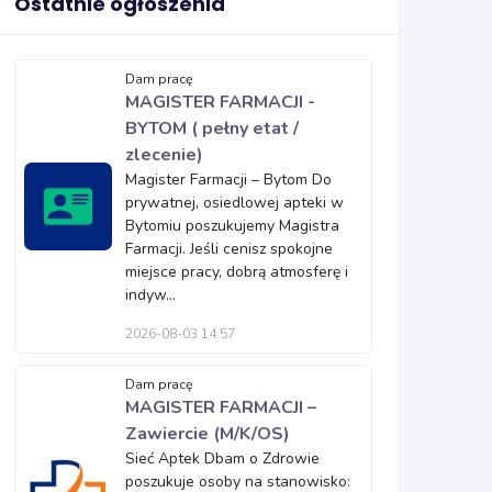
Ostatnie ogłoszenia
Dam pracę
MAGISTER FARMACJI -
BYTOM ( pełny etat /
zlecenie)
Magister Farmacji – Bytom Do
prywatnej, osiedlowej apteki w
Bytomiu poszukujemy Magistra
Farmacji. Jeśli cenisz spokojne
miejsce pracy, dobrą atmosferę i
indyw...
2026-08-03 14:57
Dam pracę
MAGISTER FARMACJI –
Zawiercie (M/K/OS)
Sieć Aptek Dbam o Zdrowie
poszukuje osoby na stanowisko: