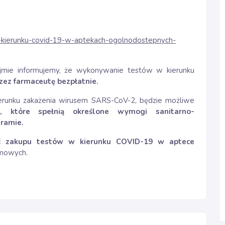
w-kierunku-covid-19-w-aptekach-ogolnodostepnych-
zejmie informujemy, że wykonywanie testów w kierunku
zez farmaceutę bezpłatnie.
erunku zakażenia wirusem SARS-CoV-2, będzie możliwe
, które spełnią określone wymogi sanitarno-
gramie.
ść zakupu testów w kierunku COVID-19 w aptece
omowych.