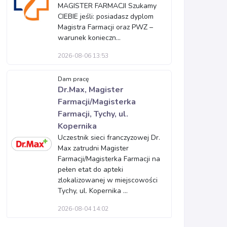
MAGISTER FARMACJI Szukamy
CIEBIE jeśli: posiadasz dyplom
Magistra Farmacji oraz PWZ –
warunek konieczn...
2026-08-06 13:53
Dam pracę
Dr.Max, Magister
Farmacji/Magisterka
Farmacji, Tychy, ul.
Kopernika
Uczestnik sieci franczyzowej Dr.
Max zatrudni Magister
Farmacji/Magisterka Farmacji na
pełen etat do apteki
zlokalizowanej w miejscowości
Tychy, ul. Kopernika ...
2026-08-04 14:02