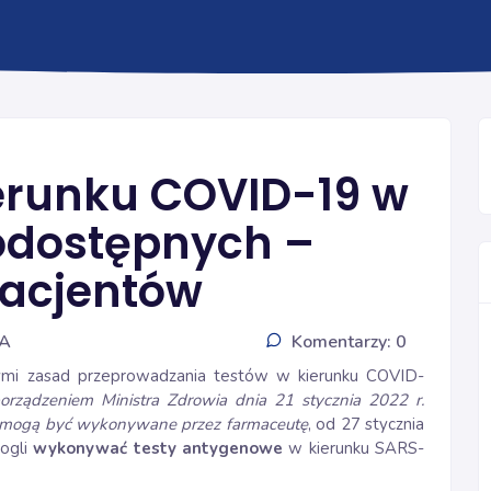
TESTY ANTYGENOWE
erunku COVID-19 w
odostępnych –
pacjentów
IA
Komentarzy: 0
cymi zasad przeprowadzania testów w kierunku COVID-
orządzeniem Ministra Zdrowia dnia 21 stycznia 2022 r.
e mogą być wykonywane przez farmaceutę
, od 27 stycznia
mogli
wykonywać testy antygenowe
w kierunku SARS-