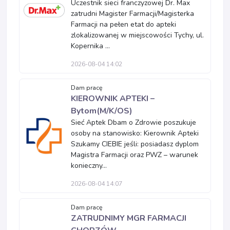
Uczestnik sieci franczyzowej Dr. Max
zatrudni Magister Farmacji/Magisterka
Farmacji na pełen etat do apteki
zlokalizowanej w miejscowości Tychy, ul.
Kopernika ...
2026-08-04 14:02
Dam pracę
KIEROWNIK APTEKI –
Bytom(M/K/OS)
Sieć Aptek Dbam o Zdrowie poszukuje
osoby na stanowisko: Kierownik Apteki
Szukamy CIEBIE jeśli: posiadasz dyplom
Magistra Farmacji oraz PWZ – warunek
konieczny...
2026-08-04 14:07
Dam pracę
ZATRUDNIMY MGR FARMACJI