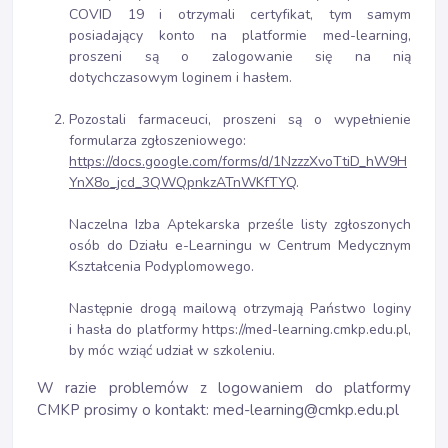
COVID 19 i otrzymali certyfikat, tym samym
posiadający konto na platformie med-learning,
proszeni są o zalogowanie się na nią
dotychczasowym loginem i hasłem.
Pozostali farmaceuci, proszeni są o wypełnienie
formularza zgłoszeniowego:
https://docs.google.com/forms/d/1NzzzXvoTtiD_hW9H
YnX8o_jcd_3QWQpnkzATnWKfTYQ
.
Naczelna Izba Aptekarska prześle listy zgłoszonych
osób do Działu e-Learningu w Centrum Medycznym
Kształcenia Podyplomowego.
Następnie drogą mailową otrzymają Państwo loginy
i hasła do platformy
https://med-learning.cmkp.edu.pl
,
by móc wziąć udział w szkoleniu.
W razie problemów z logowaniem do platformy
CMKP prosimy o kontakt:
med-learning@cmkp.edu.pl