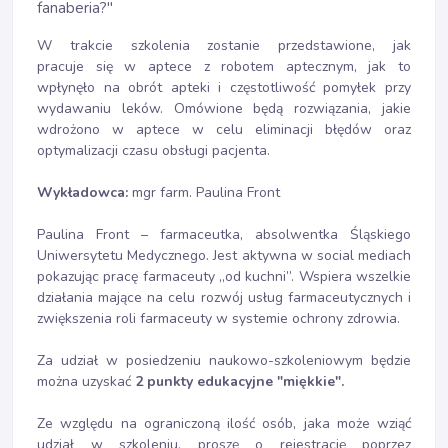
fanaberia?"
W trakcie szkolenia zostanie przedstawione, jak
pracuje się w aptece z robotem aptecznym, jak to
wpłynęło na obrót apteki i częstotliwość pomyłek przy
wydawaniu leków. Omówione będą rozwiązania, jakie
wdrożono w aptece w celu eliminacji błędów oraz
optymalizacji czasu obsługi pacjenta.
Wykładowca:
mgr farm. Paulina Front
Paulina Front – farmaceutka, absolwentka Śląskiego
Uniwersytetu Medycznego. Jest aktywna w social mediach
pokazując pracę farmaceuty „od kuchni”. Wspiera wszelkie
działania mające na celu rozwój usług farmaceutycznych i
zwiększenia roli farmaceuty w systemie ochrony zdrowia.
Za udział w posiedzeniu naukowo-szkoleniowym będzie
można uzyskać
2 punkty edukacyjne "miękkie".
Ze względu na ograniczoną ilość osób, jaka może wziąć
udział w szkoleniu, proszę o rejestrację poprzez