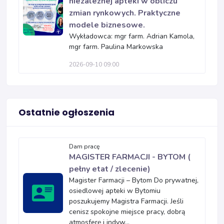
niezależnej apteki w obliczu
zmian rynkowych. Praktyczne
modele biznesowe.
Wykładowca: mgr farm. Adrian Kamola,
mgr farm. Paulina Markowska
2026-09-10 09:00
Ostatnie ogłoszenia
Dam pracę
MAGISTER FARMACJI - BYTOM (
pełny etat / zlecenie)
Magister Farmacji – Bytom Do prywatnej,
osiedlowej apteki w Bytomiu
poszukujemy Magistra Farmacji. Jeśli
cenisz spokojne miejsce pracy, dobrą
atmosferę i indyw...