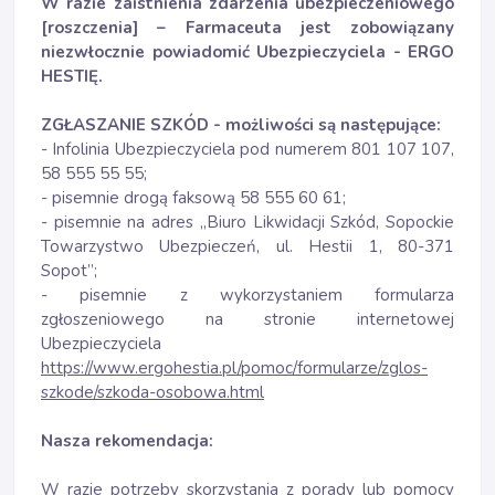
W razie zaistnienia zdarzenia ubezpieczeniowego
[roszczenia] – Farmaceuta jest zobowiązany
niezwłocznie powiadomić Ubezpieczyciela - ERGO
HESTIĘ.
ZGŁASZANIE SZKÓD - możliwości są następujące:
- Infolinia Ubezpieczyciela pod numerem 801 107 107,
58 555 55 55;
- pisemnie drogą faksową 58 555 60 61;
- pisemnie na adres „Biuro Likwidacji Szkód, Sopockie
Towarzystwo Ubezpieczeń, ul. Hestii 1, 80-371
Sopot”;
- pisemnie z wykorzystaniem formularza
zgłoszeniowego na stronie internetowej
Ubezpieczyciela
https://www.ergohestia.pl/pomoc/formularze/zglos-
szkode/szkoda-osobowa.html
Nasza rekomendacja:
W razie potrzeby skorzystania z porady lub pomocy