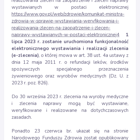
realizowania zleceń na zaopatrzenie i zleceń naprawy
wystawianych w postaci elektronicznej
https://www.gov.pl/web/zdrowie/komunikat-ministra-
zdrowia-w-sprawie-wystawiania-weryfikowania-i-
realizowania-zlecen-na-zaopatrzenie-i-zlecen-
naprawy-wystawianych-w-postaci-elektronicznej4
1
lipca 2023 r. zostanie uruchomiona funkcjonalność
elektronicznego wystawiania i realizacji zlecenia
(e-zlecenia)
, o której mowa w art. 38 ust. 4a ustawy z
dnia 12 maja 2011 r. o refundacji leków, środków
spożywczych specjalnego przeznaczenia
żywieniowego oraz wyrobów medycznych (Dz. U. z
2023 r. poz. 826).
Do 30 września 2023 r. zlecenia na wyroby medyczne
i zlecenia naprawy mogą być wystawiane,
weryfikowane i realizowane na dotychczasowych
zasadach.
Ponadto 23 czerwca br. ukazał się na stronie
Narodowego Funduszu Zdrowia został opublikowany