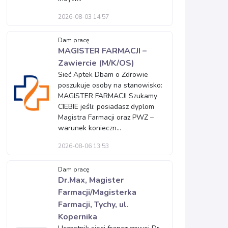
2026-08-03 14:57
Dam pracę
MAGISTER FARMACJI –
Zawiercie (M/K/OS)
Sieć Aptek Dbam o Zdrowie
poszukuje osoby na stanowisko:
MAGISTER FARMACJI Szukamy
CIEBIE jeśli: posiadasz dyplom
Magistra Farmacji oraz PWZ –
warunek konieczn...
2026-08-06 13:53
Dam pracę
Dr.Max, Magister
Farmacji/Magisterka
Farmacji, Tychy, ul.
Kopernika