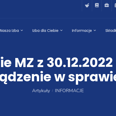
Nasza Izba
Izba dla Ciebie
Informacje
Składk
e MZ z 30.12.2022 
ądzenie w sprawi
Artykuły
INFORMACJE