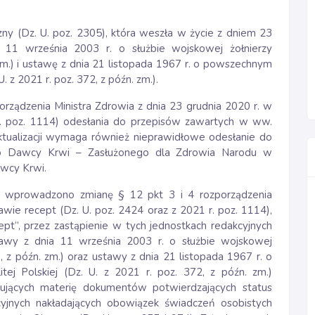
ny (Dz. U. poz. 2305), która weszła w życie z dniem 23
ia 11 września 2003 r. o służbie wojskowej żołnierzy
zm.) i ustawę z dnia 21 listopada 1967 r. o powszechnym
 z 2021 r. poz. 372, z późn. zm.).
rządzenia Ministra Zdrowia z dnia 23 grudnia 2020 r. w
r. poz. 1114) odesłania do przepisów zawartych w ww.
ktualizacji wymaga również nieprawidłowe odesłanie do
go Dawcy Krwi – Zasłużonego dla Zdrowia Narodu w
wcy Krwi.
, wprowadzono zmianę § 12 pkt 3 i 4 rozporządzenia
awie recept (Dz. U. poz. 2424 oraz z 2021 r. poz. 1114),
t”, przez zastąpienie w tych jednostkach redakcyjnych
tawy z dnia 11 września 2003 r. o służbie wojskowej
 z późn. zm.) oraz ustawy z dnia 21 listopada 1967 r. o
j Polskiej (Dz. U. z 2021 r. poz. 372, z późn. zm.)
lujących materię dokumentów potwierdzających status
cyjnych nakładających obowiązek świadczeń osobistych