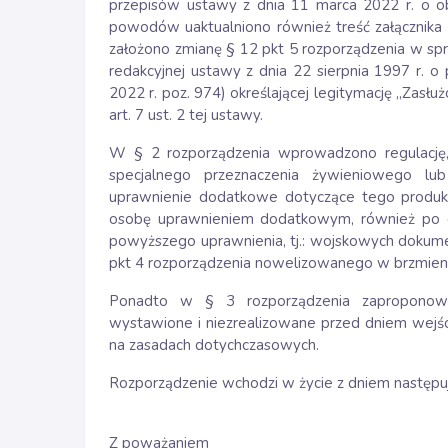
przepisów ustawy z dnia 11 marca 2022 r. o ob
powodów uaktualniono również treść załącznika
założono zmianę § 12 pkt 5 rozporządzenia w sp
redakcyjnej ustawy z dnia 22 sierpnia 1997 r. o p
2022 r. poz. 974) określającej legitymację „Zasłu
art. 7 ust. 2 tej ustawy.
W § 2 rozporządzenia wprowadzono regulację, 
specjalnego przeznaczenia żywieniowego lu
uprawnienie dodatkowe dotyczące tego produkt
osobę uprawnieniem dodatkowym, również po o
powyższego uprawnienia, tj.: wojskowych doku
pkt 4 rozporządzenia nowelizowanego w brzmieni
Ponadto w § 3 rozporządzenia zaproponowa
wystawione i niezrealizowane przed dniem wejśc
na zasadach dotychczasowych.
Rozporządzenie wchodzi w życie z dniem następuj
Z poważaniem