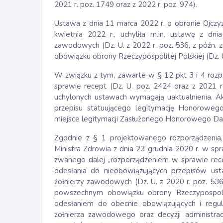
2021 r. poz. 1749 oraz z 2022 r. poz. 974).
Ustawa z dnia 11 marca 2022 r. o obronie Ojczyz
kwietnia 2022 r., uchyliła m.in. ustawę z dn
zawodowych (Dz. U. z 2022 r. poz. 536, z późn. 
obowiązku obrony Rzeczypospolitej Polskiej (Dz. U.
W związku z tym, zawarte w § 12 pkt 3 i 4 rozpo
sprawie recept (Dz. U. poz. 2424 oraz z 2021 
uchylonych ustawach wymagają uaktualnienia. A
przepisu statuującego legitymację Honorowe
miejsce legitymacji Zasłużonego Honorowego Da
Zgodnie z § 1 projektowanego rozporządzenia
Ministra Zdrowia z dnia 23 grudnia 2020 r. w spr
zwanego dalej „rozporządzeniem w sprawie recep
odesłania do nieobowiązujących przepisów us
żołnierzy zawodowych (Dz. U. z 2020 r. poz. 536,
powszechnym obowiązku obrony Rzeczypospolite
odesłaniem do obecnie obowiązujących i regu
żołnierza zawodowego oraz decyzji administra