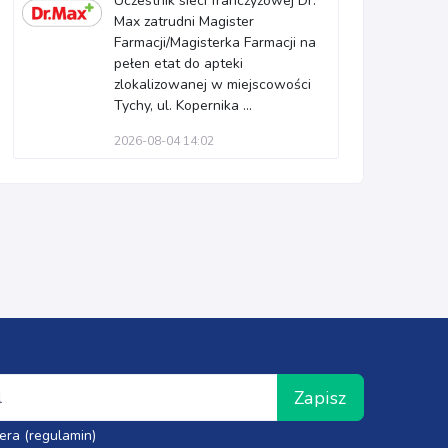
Uczestnik sieci franczyzowej Dr.
Max zatrudni Magister
Farmacji/Magisterka Farmacji na
pełen etat do apteki
zlokalizowanej w miejscowości
Tychy, ul. Kopernika ...
2026-08-04 14:02
Zapisz
era (regulamin)