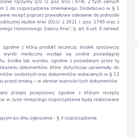
ronie Ojczyzny (Dz. U. poz. 655 i 974). Z tych samych
 nr 1 do rozporządzenia zmienianego. Dodatkowo w § 1
rawie recept poprzez prawidłowe odesłanie do jednostki
ublicznej służbie krwi (Dz.U. z 2021 r. poz. 1749 oraz z
żonego Honorowego Dawcy Krwi”, tj. art. 6 ust. 6 zamiast
zgodnie z którą produkt leczniczy, środek spożywczy
b wyrób medyczny wydaje się osobie posiadającej
u, środka lub wyrobu, zgodnie z posiadanym przez tę
kazaniu dokumentów, które dotychczas uprawniały do
mentów osobistych oraz dokumentów wskazanych w § 12
u przed zmianą – w okresie ważności tych dokumentów.
no przepis przejściowy zgodnie z którym recepty
ia w życie niniejszego rozporządzenia będą realizowane
ącym po dniu ogłoszenia - § 4 rozporządzenia.