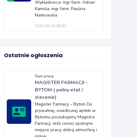
Wykładowca: mgr farm. Adrian
Kamola, mgr farm. Paulina
Markowska
2026-09-10 09:00
Ostatnie ogłoszenia
Dam pracę
MAGISTER FARMACJI -
BYTOM ( pełny etat /
zlecenie)
Magister Farmacji – Bytom Do
prywatnej, osiedlowej apteki w
Bytomiu poszukujemy Magistra
Farmacji. Jeśli cenisz spokojne
miejsce pracy, dobrą atmosferę i
indyw...