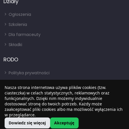
Działy
Ogłoszenia
Szkolenia
Dla farmaceuty
Składki
RODO
Polityka prywatności
Regulamin
Nasza strona internetowa używa plików cookies (tzw.
RODO
ciasteczka) w celach statystycznych, reklamowych oraz
funkcjonalnych. Dzięki nim możemy indywidualnie
BIP
dostosować stronę do twoich potrzeb. Każdy może
zaakceptować pliki cookies albo ma możliwość wyłączenia ich
w przeglądarce.
Dowiedz się więcej
Akceptuję
Copyright © 2022
SIA
. Wszystkie prawa zastrzezone.