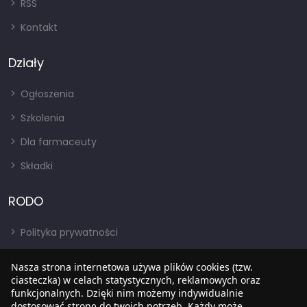
RSS
Kontakt
Działy
Ogłoszenia
Szkolenia
Dla farmaceuty
Składki
RODO
Polityka prywatności
Regulamin
Nasza strona internetowa używa plików cookies (tzw.
ciasteczka) w celach statystycznych, reklamowych oraz
RODO
funkcjonalnych. Dzięki nim możemy indywidualnie
BIP
dostosować stronę do twoich potrzeb. Każdy może