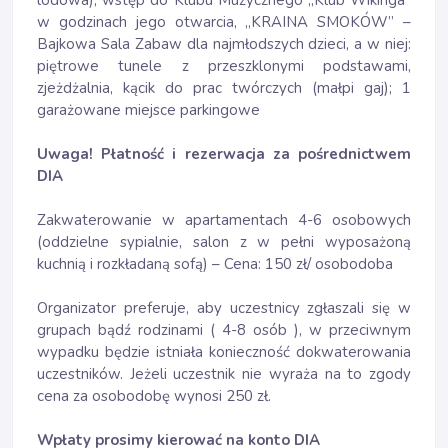
lodowa), wstęp do Klubu Muzycznego „Klub Wikinga”
w godzinach jego otwarcia, „KRAINA SMOKÓW” –
Bajkowa Sala Zabaw dla najmłodszych dzieci, a w niej:
piętrowe tunele z przeszklonymi podstawami,
zjeżdżalnia, kącik do prac twórczych (małpi gaj); 1
garażowane miejsce parkingowe
Uwaga! Płatność i rezerwacja za pośrednictwem
DIA
Zakwaterowanie w apartamentach 4-6 osobowych
(oddzielne sypialnie, salon z w pełni wyposażoną
kuchnią i rozkładaną sofą) – Cena: 150 zł/ osobodoba
Organizator preferuje, aby uczestnicy zgłaszali się w
grupach bądź rodzinami ( 4-8 osób ), w przeciwnym
wypadku będzie istniała konieczność dokwaterowania
uczestników. Jeżeli uczestnik nie wyraża na to zgody
cena za osobodobę wynosi 250 zł.
Wpłaty prosimy kierować na konto DIA