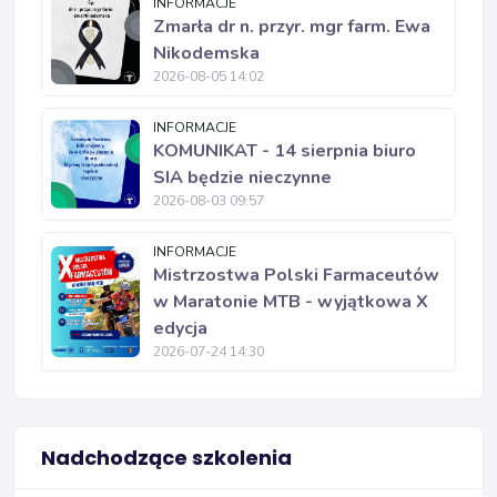
INFORMACJE
Zmarła dr n. przyr. mgr farm. Ewa
Nikodemska
2026-08-05 14:02
INFORMACJE
KOMUNIKAT - 14 sierpnia biuro
SIA będzie nieczynne
2026-08-03 09:57
INFORMACJE
Mistrzostwa Polski Farmaceutów
w Maratonie MTB - wyjątkowa X
edycja
2026-07-24 14:30
Nadchodzące szkolenia