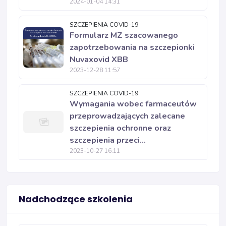
2024-01-04 14:31
SZCZEPIENIA COVID-19
Formularz MZ szacowanego
zapotrzebowania na szczepionki
Nuvaxovid XBB
2023-12-28 11:57
SZCZEPIENIA COVID-19
Wymagania wobec farmaceutów
przeprowadzających zalecane
szczepienia ochronne oraz
szczepienia przeci...
2023-10-27 16:11
Nadchodzące szkolenia