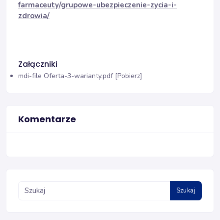
farmaceuty/grupowe-ubezpieczenie-zycia-i-
zdrowia/
Załączniki
mdi-file
Oferta-3-warianty.pdf [Pobierz]
Komentarze
Szukaj