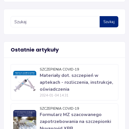
Szukaj
Ostatnie artykuły
SZCZEPIENIA COVID-19
Materiały dot. szczepień w
aptekach - rozliczenia, instrukcje,
oświadczenia
2024-01-04 14:31
SZCZEPIENIA COVID-19
Formularz MZ szacowanego
zapotrzebowania na szczepionki
Nuvaxovid XBB