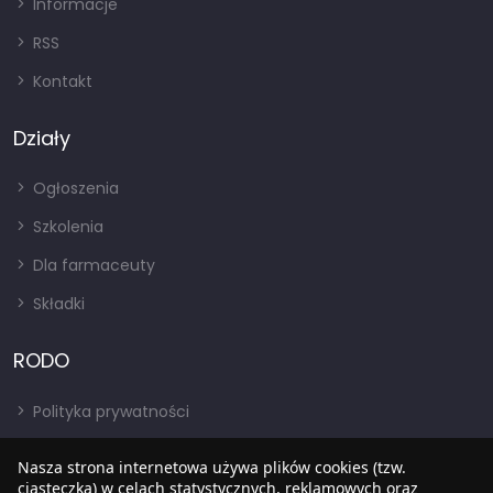
Informacje
RSS
Kontakt
Działy
Ogłoszenia
Szkolenia
Dla farmaceuty
Składki
RODO
Polityka prywatności
Regulamin
Nasza strona internetowa używa plików cookies (tzw.
RODO
ciasteczka) w celach statystycznych, reklamowych oraz