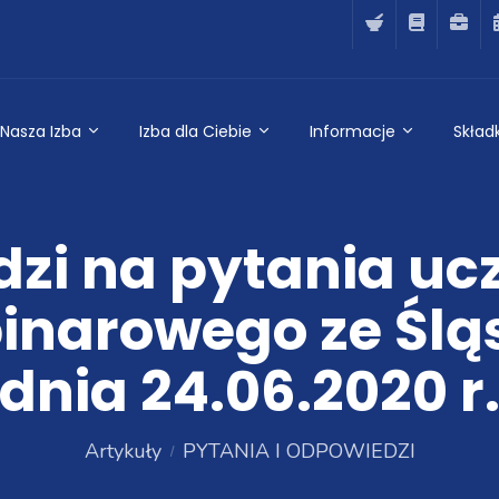
Nasza Izba
Izba dla Ciebie
Informacje
Składk
zi na pytania uc
binarowego ze Ślą
dnia 24.06.2020 r
Artykuły
PYTANIA I ODPOWIEDZI