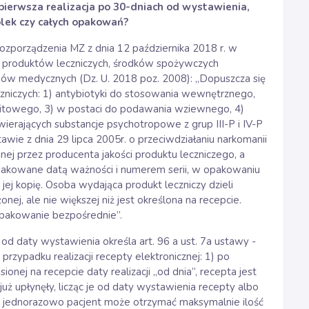
, pierwsza realizacja po 30-dniach od wystawienia,
olek czy całych opakowań?
rozporządzenia MZ z dnia 12 października 2018 r. w
 produktów leczniczych, środków spożywczych
ów medycznych (Dz. U. 2018 poz. 2008): „Dopuszcza się
zniczych: 1) antybiotyki do stosowania wewnętrznego,
litowego, 3) w postaci do podawania wziewnego, 4)
wierających substancje psychotropowe z grup III-P i IV-P
tawie z dnia 29 lipca 2005r. o przeciwdziałaniu narkomanii
anej przez producenta jakości produktu leczniczego, a
akowane datą ważności i numerem serii, w opakowaniu
jej kopię. Osoba wydająca produkt leczniczy dzieli
ej, ale nie większej niż jest określona na recepcie.
opakowanie bezpośrednie”.
 od daty wystawienia określa art. 96 a ust. 7a ustawy -
rzypadku realizacji recepty elektronicznej: 1) po
onej na recepcie daty realizacji „od dnia”, recepta jest
uż upłynęły, licząc je od daty wystawienia recepty albo
, 2) jednorazowo pacjent może otrzymać maksymalnie ilość