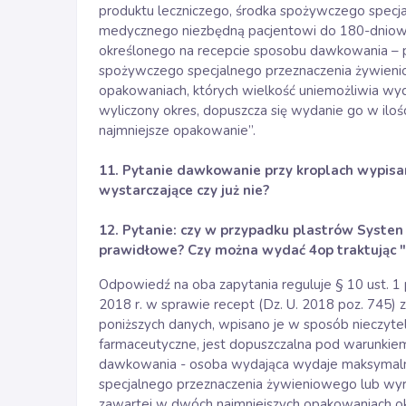
produktu leczniczego, środka spożywczego spec
medycznego niezbędną pacjentowi do 180-dniow
określonego na recepcie sposobu dawkowania – p
spożywczego specjalnego przeznaczenia żywie
opakowaniach, których wielkość uniemożliwia wyd
wyliczony okres, dopuszcza się wydanie go w ilości 
najmniejsze opakowanie”.
11. Pytanie dawkowanie przy kroplach wypisany
wystarczające czy już nie?
12. Pytanie: czy w przypadku plastrów Systen 
prawidłowe? Czy można wydać 4op traktując "1"
Odpowiedź na oba zapytania reguluje § 10 ust. 1 
2018 r. w sprawie recept (Dz. U. 2018 poz. 745) z 
poniższych danych, wpisano je w sposób nieczytel
farmaceutyczne, jest dopuszczalna pod warunkiem
dawkowania - osoba wydająca wydaje maksymalnie
specjalnego przeznaczenia żywieniowego lub wyro
zawartej w dwóch najmniejszych opakowaniach ok