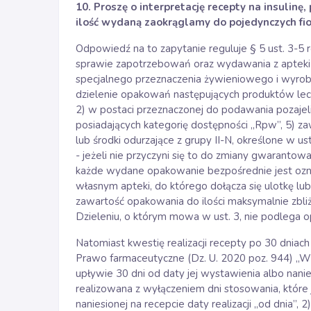
10. Proszę o interpretację recepty na insulinę
ilość wydaną zaokrąglamy do pojedynczych fi
Odpowiedź na to zapytanie reguluje § 5 ust. 3-5 
sprawie zapotrzebowań oraz wydawania z apteki
specjalnego przeznaczenia żywieniowego i wyrob
dzielenie opakowań następujących produktów lec
2) w postaci przeznaczonej do podawania pozaje
posiadających kategorię dostępności „Rpw”, 5) za
lub środki odurzające z grupy II-N, określone w us
- jeżeli nie przyczyni się to do zmiany gwarantow
każde wydane opakowanie bezpośrednie jest ozn
własnym apteki, do którego dołącza się ulotkę lub 
zawartość opakowania do ilości maksymalnie zbliżon
Dzieleniu, o którym mowa w ust. 3, nie podlega 
Natomiast kwestię realizacji recepty po 30 dniach
Prawo farmaceutyczne (Dz. U. 2020 poz. 944) „W p
upływie 30 dni od daty jej wystawienia albo naniesi
realizowana z wyłączeniem dni stosowania, które j
naniesionej na recepcie daty realizacji „od dnia”