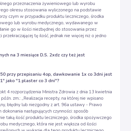
jalnego przeznaczenia żywieniowego lub wyrobu
ego okresu stosowania wyliczonego na podstawie
rzy czym w przypadku produktu leczniczego, środka
niowego lub wyrobu medycznego, wydawanego w
anie go w ilości niezbędnej do stosowania przez
przekraczającej tę ilość, jednak nie więcej niż o jedno
ch na 3 miesiące D.S. 2xdz czy też jest
50 przy przepisaniu 4op, dawkowanie 1x co 3dni jest
 jako "1 plaster co 3 dni"?
pkt 4 rozporządzenia Ministra Zdrowia z dnia 13 kwietnia
późn. zm.: „Realizacja recepty, na której nie wpisano
ny, błędny lub niezgodny z art. 96a ustawy - Prawo
 dokonania następujących czynności: sposób
 taką ilość produktu leczniczego, środka spożywczego
bu medycznego, która nie jest większa od ilości
reślonych w wykazie dla tego produktu leczniczego,