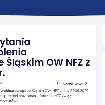
PYTANIA I ODPOWIEDZI
ytania
olenia
 Śląskim OW NFZ z
r.
IA
Komentarzy: 0
a webinarowego
ze Śląskim OW NFZ z dnia 24.06.2020
i aptecznej oraz zadania Oddziału NFZ związane z
rmaceutów".