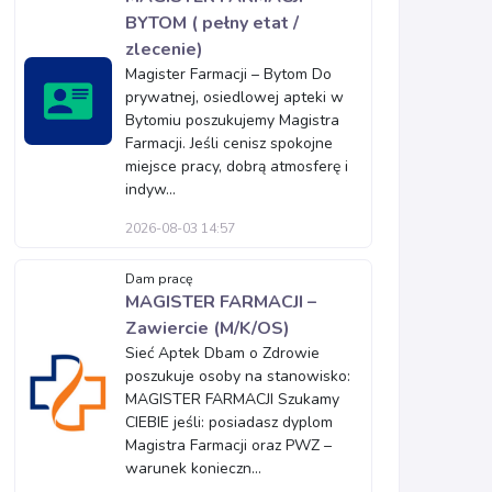
BYTOM ( pełny etat /
zlecenie)
Magister Farmacji – Bytom Do
prywatnej, osiedlowej apteki w
Bytomiu poszukujemy Magistra
Farmacji. Jeśli cenisz spokojne
miejsce pracy, dobrą atmosferę i
indyw...
2026-08-03 14:57
Dam pracę
MAGISTER FARMACJI –
Zawiercie (M/K/OS)
Sieć Aptek Dbam o Zdrowie
poszukuje osoby na stanowisko:
MAGISTER FARMACJI Szukamy
CIEBIE jeśli: posiadasz dyplom
Magistra Farmacji oraz PWZ –
warunek konieczn...