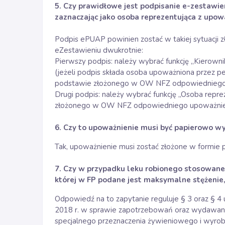
5. Czy prawidłowe jest podpisanie e-zestawi
zaznaczając jako osoba reprezentująca z upowa
Podpis ePUAP powinien zostać w takiej sytuacji z
eZestawieniu dwukrotnie:
Pierwszy podpis: należy wybrać funkcję „Kierown
(jeżeli podpis składa osoba upoważniona przez pe
podstawie złożonego w OW NFZ odpowiedniego 
Drugi podpis: należy wybrać funkcję „Osoba repre
złożonego w OW NFZ odpowiedniego upoważnie
6. Czy to upoważnienie musi być papierowo w
Tak, upoważnienie musi zostać złożone w formi
7. Czy w przypadku leku robionego stosowaneg
której w FP podane jest maksymalne stężeni
Odpowiedź na to zapytanie reguluje § 3 oraz § 4 u
2018 r. w sprawie zapotrzebowań oraz wydawani
specjalnego przeznaczenia żywieniowego i wyrob