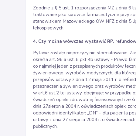
Zgodnie z § 5 ust. 1 rozporządzenia MZ z dnia 6 
traktowane jako surowce farmaceutyczne przy sp
stanowiskiem Mazowieckiego OW NFZ z dnia 5 li
lekospisowych.
4. Czy można wówczas wystawić RP. refundow
Pytanie zostało nieprecyzyjnie sformułowanie. Z
określa art. 96 a ust. 8 pkt 4b ustawy - Prawo fa
co najmniej jeden z przepisanych produktów lecz
żywieniowego, wyrobów medycznych, dla którego
przepisów ustawy z dnia 12 maja 2011 r. o refun
przeznaczenia żywieniowego oraz wyrobów medyc
w art.6 ust.2 tej ustawy, obejmuje: w przypadku
świadczeń opieki zdrowotnej finansowanych ze ś
dnia 27sierpnia 2004 r. oświadczeniach opieki z
odpowiedni identyfikator: „DN” – dla pacjenta pos
ustawy z dnia 27 sierpnia 2004 r. o świadczenia
publicznych.