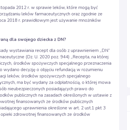
listopada 2012 r. w sprawie leków, które mogą być
orządzaniu leków farmaceutycznych oraz zgodnie ze
pca 2018 r. prawidłowym jest używanie mnożników
aną dla swojego dziecka z DN?
asady wystawiania recept dla osób z uprawnieniem „DN”
rmaceutyczne (Dz. U. 2020 poz. 944) „Recepta, na której
niczych, środków spożywczych specjalnego przeznaczenia
 wydano decyzję o objęciu refundacją w rozumieniu
dacji leków, środków spożywczych specjalnego
znych, ma być wydany za odpłatnością, o której mowa
 osób nieubezpieczonych posiadających prawo do
rodków publicznych na zasadach określonych w ustawie z
drowotnej finansowanych ze środków publicznych
iadającego uprawnienia określone w art. 2 ust.1 pkt 3
ch opieki zdrowotnej finansowanych ze środków