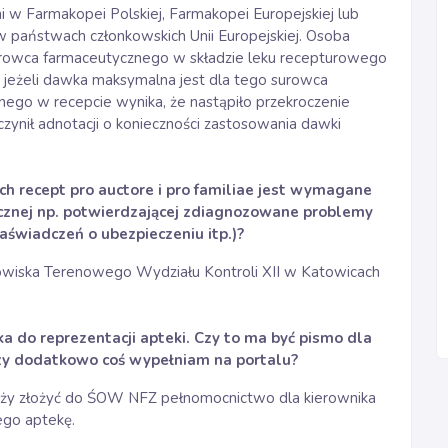
 w Farmakopei Polskiej, Farmakopei Europejskiej lub
państwach członkowskich Unii Europejskiej. Osoba
surowca farmaceutycznego w składzie leku recepturowego
 jeżeli dawka maksymalna jest dla tego surowca
nego w recepcie wynika, że nastąpiło przekroczenie
zynił adnotacji o konieczności zastosowania dawki
h recept pro auctore i pro familiae jest wymagane
znej np. potwierdzającej zdiagnozowane problemy
aświadczeń o ubezpieczeniu itp.)?
owiska Terenowego Wydziału Kontroli XII w Katowicach
ka do reprezentacji apteki. Czy to ma być pismo dla
czy dodatkowo coś wypełniam na portalu?
leży złożyć do ŚOW NFZ pełnomocnictwo dla kierownika
go aptekę.