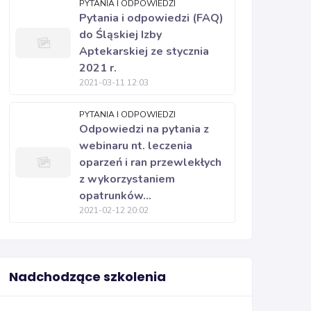
PYTANIA I ODPOWIEDZI
Pytania i odpowiedzi (FAQ)
do Śląskiej Izby
Aptekarskiej ze stycznia
2021 r.
2021-03-11 12:03
PYTANIA I ODPOWIEDZI
Odpowiedzi na pytania z
webinaru nt. leczenia
oparzeń i ran przewlekłych
z wykorzystaniem
opatrunków...
2021-02-12 20:02
Nadchodzące szkolenia