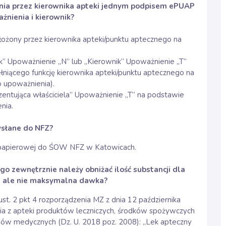
enia przez kierownika apteki jednym podpisem ePUAP
żnienia i kierownik?
łożony przez kierownika apteki/punktu aptecznego na
ik” Upoważnienie „N” lub „Kierownik” Upoważnienie „T”
łniącego funkcję kierownika apteki/punktu aptecznego na
upoważnienia).
zentująca właściciela” Upoważnienie „T” na podstawie
nia.
ysłane do NFZ?
e papierowej do ŚOW NFZ w Katowicach.
o zewnętrznie należy obniżać ilość substancji dla
e, ale nie maksymalna dawka?
st. 2 pkt 4 rozporządzenia MZ z dnia 12 października
a z apteki produktów leczniczych, środków spożywczych
ów medycznych (Dz. U. 2018 poz. 2008): „Lek apteczny